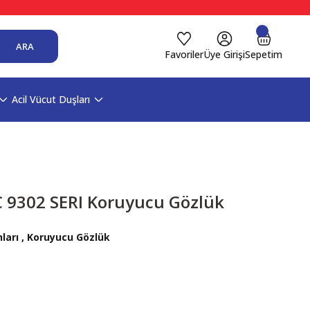
ARA
Favoriler
Üye Girişi
Sepetim
Acil Vücut Duşları
9302 SERI Koruyucu Gözlük
ları
,
Koruyucu Gözlük