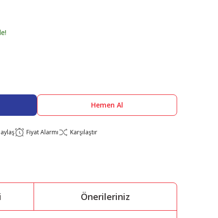
le!
Hemen Al
aylaş
Fiyat Alarmı
Karşılaştır
i
Önerileriniz