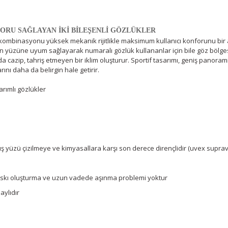
RU SAĞLAYAN İKİ BİLEŞENLİ GÖZLÜKLER
ombinasyonu yüksek mekanik rijitlikle maksimum kullanıcı konforunu bir ar
n yüzüne uyum sağlayarak numaralı gözlük kullananlar için bile göz bölge
azip, tahriş etmeyen bir iklim oluşturur. Sportif tasarımı, geniş panorami
rını daha da belirgin hale getirir.
arımlı gözlükler
ş yüzü çizilmeye ve kimyasallara karşı son derece dirençlidir (uvex suprav
skı oluşturma ve uzun vadede aşınma problemi yoktur
aylıdır