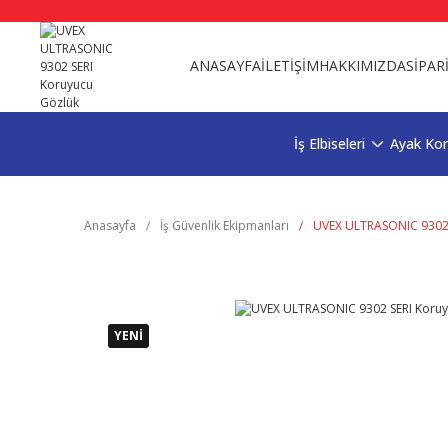
ANASAYFA
İLETİŞİM
HAKKIMIZDA
SİPAR
İş Elbiseleri
Ayak Ko
Anasayfa
İş Güvenlik Ekipmanları
UVEX ULTRASONIC 9302 
YENİ