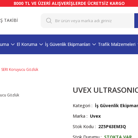
8000 TL VE ÜZERİ ALIŞVERİŞLERDE ÜCRETSİZ KARGO
İŞ TAKİBİ
ruma
El Koruma
İş Güvenlik Ekipmanları
Trafik Malzemeleri
SERI Koruyucu Gözlük
UVEX ULTRASONIC 
Kategori
İş Güvenlik Ekipman
Marka
Uvex
Stok Kodu
2Z5P63EM3Q
Stok Durumu
STOKTA VAR