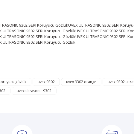
.
TRASONIC 9302 SERI Koruyucu GözlükUVEX ULTRASONIC 9302 SERI Koruyu
 ULTRASONIC 9302 SERI Koruyucu GözlükUVEX ULTRASONIC 9302 SERI Ko
 ULTRASONIC 9302 SERI Koruyucu GözlükUVEX ULTRASONIC 9302 SERI Ko
X ULTRASONIC 9302 SERI Koruyucu Gözlük
ğer konularda yetersiz gördüğünüz noktaları öneri formunu kullanarak tarafı
Bu ürüne ilk yorumu siz yapın!
koruyucu gözlük
uvex 9302
uvex 9302 orange
uvex 9302 ultra
302
uvex ultrasonıc 9302
Yorum Yaz