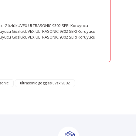
cu GözlükUVEX ULTRASONIC 9302 SERI Koruyucu
ruyucu GözlükUVEX ULTRASONIC 9302 SERI Koruyucu
ruyucu GözlükUVEX ULTRASONIC 9302 SERI Koruyucu
mıza iletebilirsiniz.
sonic
ultrasonıc goggles uvex 9302