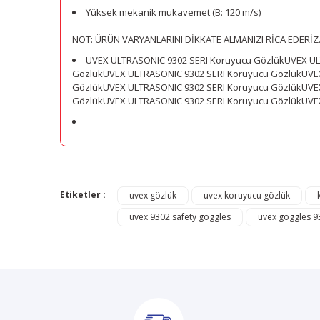
Yüksek mekanik mukavemet (B: 120 m/s)
NOT: ÜRÜN VARYANLARINI DİKKATE ALMANIZI RİCA EDERİZ
UVEX ULTRASONIC 9302 SERI Koruyucu GözlükUVEX UL
GözlükUVEX ULTRASONIC 9302 SERI Koruyucu GözlükUVEX
GözlükUVEX ULTRASONIC 9302 SERI Koruyucu GözlükUVEX
GözlükUVEX ULTRASONIC 9302 SERI Koruyucu GözlükUVE
Bu ürünün fiyat bilgisi, resim, ürün açıklamalarında ve di
Görüş ve önerileriniz için teşekkür ederiz.
Etiketler :
uvex gözlük
uvex koruyucu gözlük
uvex 9302 safety goggles
uvex goggles 9
Ürün resmi kalitesiz, bozuk veya görüntülenemiyor.
Ürün açıklamasında eksik bilgiler bulunuyor.
Ürün bilgilerinde hatalar bulunuyor.
Ürün fiyatı diğer sitelerden daha pahalı.
Bu ürüne benzer farklı alternatifler olmalı.