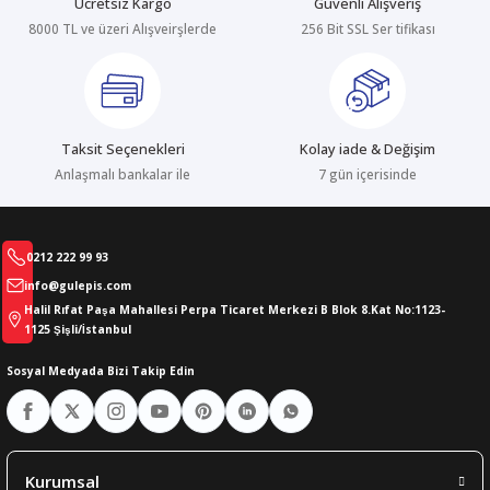
Ücretsiz Kargo
Güvenli Alışveriş
8000 TL ve üzeri Alışveirşlerde
256 Bit SSL Ser tifikası
abıları
er
iği
bıları
ldivenleri
şma Ekipmanları
rı
Taksit Seçenekleri
Kolay iade & Değişim
ıları
Anlaşmalı bankalar ile
7 gün içerisinde
0212 222 99 93
info@gulepis.com
Halil Rıfat Paşa Mahallesi Perpa Ticaret Merkezi B Blok 8.Kat No:1123-
1125 Şişli/İstanbul
Sosyal Medyada Bizi Takip Edin
Kurumsal