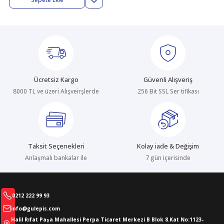
abıları
er
iği
bıları
ldivenleri
şma Ekipmanları
rı
ıları
Ücretsiz Kargo
Güvenli Alışveriş
8000 TL ve üzeri Alışveirşlerde
256 Bit SSL Ser tifikası
Taksit Seçenekleri
Kolay iade & Değişim
Anlaşmalı bankalar ile
7 gün içerisinde
0212 222 99 93
info@gulepis.com
Halil Rıfat Paşa Mahallesi Perpa Ticaret Merkezi B Blok 8.Kat No:1123-