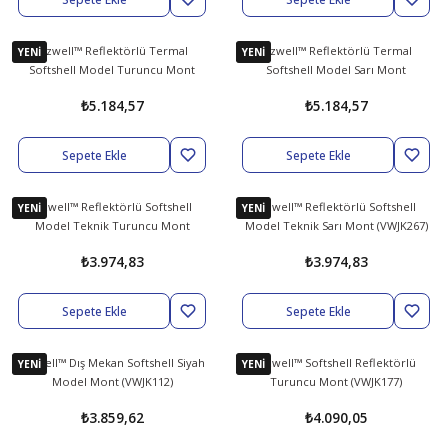
abıları
er
iği
Vizwell™ Reflektörlü Termal
Vizwell™ Reflektörlü Termal
YENİ
YENİ
Softshell Model Turuncu Mont
Softshell Model Sarı Mont
(VWJK268)
(VWJK268)
bıları
ldivenleri
şma Ekipmanları
rı
₺5.184,57
₺5.184,57
ıları
Sepete Ekle
Sepete Ekle
Vizwell™ Reflektörlü Softshell
Vizwell™ Reflektörlü Softshell
YENİ
YENİ
Model Teknik Turuncu Mont
Model Teknik Sarı Mont (VWJK267)
(VWJK267)
₺3.974,83
₺3.974,83
Sepete Ekle
Sepete Ekle
Vizwell™ Dış Mekan Softshell Siyah
Vizwell™ Softshell Reflektörlü
YENİ
YENİ
Model Mont (VWJK112)
Turuncu Mont (VWJK177)
₺3.859,62
₺4.090,05