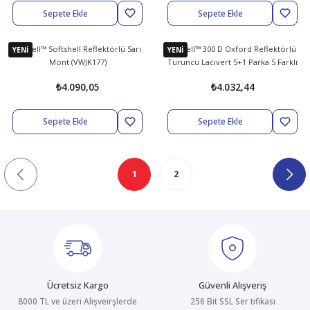
Sepete Ekle
Sepete Ekle
Vizwell™ Softshell Reflektörlü Sarı
Vizwell™ 300 D Oxford Reflektörlü
YENİ
YENİ
Mont (VWJK177)
Turuncu Lacivert 5+1 Parka 5 Farklı
Kullanım Modeli (VWJK44)
₺4.090,05
₺4.032,44
Sepete Ekle
Sepete Ekle
1
2
Ücretsiz Kargo
Güvenli Alışveriş
8000 TL ve üzeri Alışveirşlerde
256 Bit SSL Ser tifikası