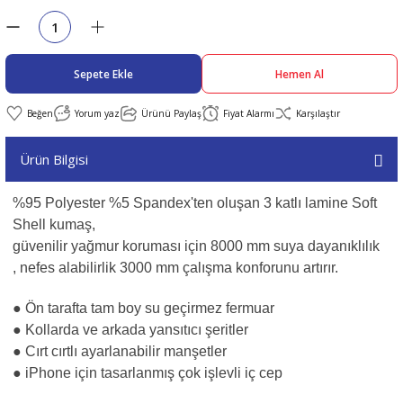
abıları
er
iği
Sepete Ekle
Hemen Al
bıları
ldivenleri
şma Ekipmanları
rı
Yorum yaz
Ürünü Paylaş
Fiyat Alarmı
Karşılaştır
ıları
Ürün Bilgisi
%95 Polyester %5 Spandex'ten oluşan 3 katlı lamine Soft
Shell kumaş,
güvenilir yağmur koruması için 8000 mm suya dayanıklılık
, nefes alabilirlik 3000 mm çalışma konforunu artırır.
● Ön tarafta tam boy su geçirmez fermuar
● Kollarda ve arkada yansıtıcı şeritler
● Cırt cırtlı ayarlanabilir manşetler
● iPhone için tasarlanmış çok işlevli iç cep