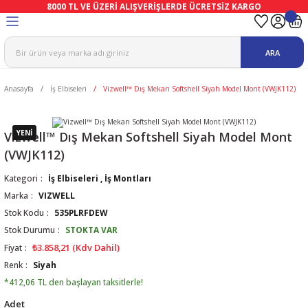
8000 TL VE ÜZERİ ALIŞVERİŞLERDE ÜCRETSİZ KARGO
Geri Dön
Geri Dön
Geri Dön
Geri Dön
Geri Dön
Geri Dön
ARA
ma
Ekipmanları
emeleri
uşları
Anasayfa
İş Elbiseleri
Vizwell™ Dış Mekan Softshell Siyah Model Mont (VWJK112)
afetleri
bıları
leri
lar
ivenleri
Lambası
YENİ
Vizwell™ Dış Mekan Softshell Siyah Model Mont
(VWJK112)
ı Eldivenler
haları
r
Kategori
İş Elbiseleri
,
İş Montları
Marka
VIZWELL
k
li Eldiven
cular
ları
Stok Kodu
535PLRFDEW
Stok Durumu
STOKTA VAR
Koruyucu Tulum
kabıları
 Eldivenleri
eri Ve Vizör
₺3.858,21 (Kdv Dahil)
Fiyat
Renk
Siyah
bıları
ler
lük
eri
*412,06 TL den başlayan taksitlerle!
Adet
kabıları
nleri
yucular
arı