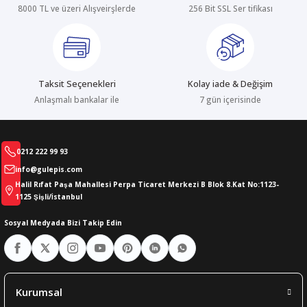
8000 TL ve üzeri Alışveirşlerde
256 Bit SSL Ser tifikası
Gönder
Taksit Seçenekleri
Kolay iade & Değişim
Anlaşmalı bankalar ile
7 gün içerisinde
0212 222 99 93
info@gulepis.com
Halil Rıfat Paşa Mahallesi Perpa Ticaret Merkezi B Blok 8.Kat No:1123-
1125 Şişli/İstanbul
Sosyal Medyada Bizi Takip Edin
Kurumsal