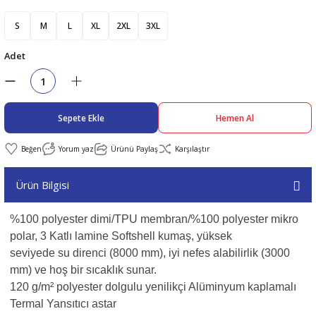
S
M
L
XL
2XL
3XL
abıları
er
iği
Adet
bıları
ldivenleri
şma Ekipmanları
rı
ıları
Sepete Ekle
Hemen Al
Yorum yaz
Ürünü Paylaş
Karşılaştır
Ürün Bilgisi
%100 polyester dimi/TPU membran/%100 polyester mikro
polar, 3 Katlı lamine Softshell kumaş, yüksek
seviyede su direnci (8000 mm), iyi nefes alabilirlik (3000
mm) ve hoş bir sıcaklık sunar.
120 g/m² polyester dolgulu yenilikçi Alüminyum kaplamalı
Termal Yansıtıcı astar