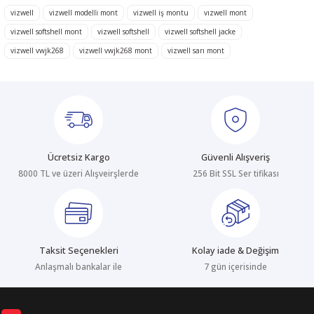
tarafımıza iletebilirsiniz.
Görüş ve önerileriniz için teşekkür ederiz.
vizwell
vizwell modelli mont
vizwell iş montu
vızwell mont
vizwell softshell mont
vizwell softshell
vizwell softshell jacke
Ürün resmi kalitesiz, bozuk veya görüntülenemiyor.
vizwell vwjk268
vizwell vwjk268 mont
vizwell sarı mont
Ürün açıklamasında eksik bilgiler bulunuyor.
Ürün bilgilerinde hatalar bulunuyor.
Ürün fiyatı diğer sitelerden daha pahalı.
Bu ürüne benzer farklı alternatifler olmalı.
Ücretsiz Kargo
Güvenli Alışveriş
8000 TL ve üzeri Alışveirşlerde
256 Bit SSL Ser tifikası
Gönder
Taksit Seçenekleri
Kolay iade & Değişim
Anlaşmalı bankalar ile
7 gün içerisinde