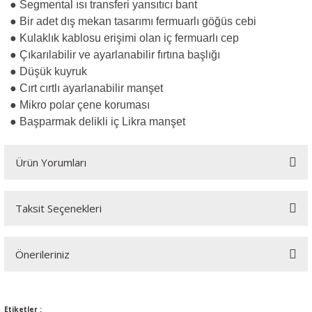
● Segmental ısı transferi yansıtıcı bant
● Bir adet dış mekan tasarımı fermuarlı göğüs cebi
● Kulaklık kablosu erişimi olan iç fermuarlı cep
● Çıkarılabilir ve ayarlanabilir fırtına başlığı
● Düşük kuyruk
● Cırt cırtlı ayarlanabilir manşet
● Mikro polar çene koruması
● Başparmak delikli iç Likra manşet
Ürün Yorumları
Taksit Seçenekleri
Bu ürüne ilk yorumu siz yapın!
Önerileriniz
Yorum Yaz
Bu ürünün fiyat bilgisi, resim, ürün açıklamalarında ve diğer
konularda yetersiz gördüğünüz noktaları öneri formunu kullanarak
Etiketler :