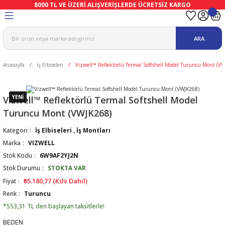
8000 TL VE ÜZERİ ALIŞVERİŞLERDE ÜCRETSİZ KARGO
Geri Dön
Geri Dön
Geri Dön
Geri Dön
Geri Dön
Geri Dön
ARA
ma
Ekipmanları
emeleri
uşları
Anasayfa
İş Elbiseleri
Vizwell™ Reflektörlü Termal Softshell Model Turuncu Mont (V
afetleri
bıları
leri
lar
ivenleri
Lambası
YENİ
Vizwell™ Reflektörlü Termal Softshell Model
Turuncu Mont (VWJK268)
ı Eldivenler
haları
r
Kategori
İş Elbiseleri
,
İş Montları
Marka
VIZWELL
k
li Eldiven
cular
ları
Stok Kodu
6W9AF2YJ2N
Stok Durumu
STOKTA VAR
Koruyucu Tulum
kabıları
 Eldivenleri
eri Ve Vizör
₺5.180,77 (Kdv Dahil)
Fiyat
Renk
Turuncu
bıları
ler
lük
eri
*553,31 TL den başlayan taksitlerle!
BEDEN
kabıları
nleri
yucular
arı