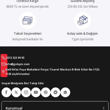
Ücretsiz Kargo
Güvenli Alışveriş
8000 TL ve üzeri Alışveirşlerde
256 Bit SSL Ser tifikası
abıları
er
iği
bıları
ldivenleri
şma Ekipmanları
rı
Taksit Seçenekleri
Kolay iade & Değişim
ıları
Anlaşmalı bankalar ile
7 gün içerisinde
0212 222 99 93
info@gulepis.com
Halil Rıfat Paşa Mahallesi Perpa Ticaret Merkezi B Blok 8.Kat No:1123-
1125 Şişli/İstanbul
Sosyal Medyada Bizi Takip Edin
Kurumsal