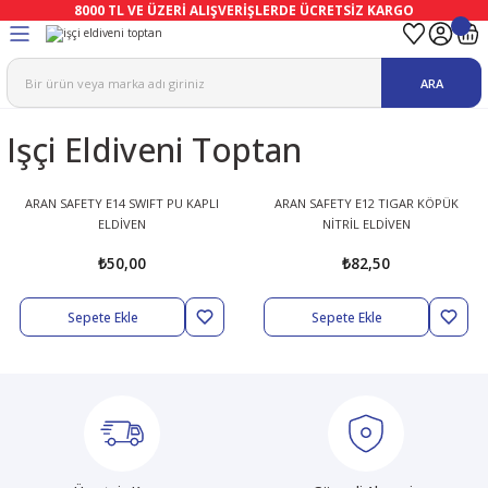
8000 TL VE ÜZERİ ALIŞVERİŞLERDE ÜCRETSİZ KARGO
Geri Dön
Geri Dön
Geri Dön
Geri Dön
Geri Dön
Geri Dön
ARA
ma
Ekipmanları
emeleri
uşları
Işçi Eldiveni Toptan
afetleri
bıları
leri
lar
ivenleri
Lambası
ARAN SAFETY E14 SWIFT PU KAPLI
ARAN SAFETY E12 TIGAR KÖPÜK
ELDİVEN
NİTRİL ELDİVEN
ı Eldivenler
haları
r
₺50,00
₺82,50
k
li Eldiven
cular
ları
Sepete Ekle
Sepete Ekle
Koruyucu Tulum
kabıları
 Eldivenleri
eri Ve Vizör
bıları
ler
lük
eri
kabıları
nleri
yucular
arı