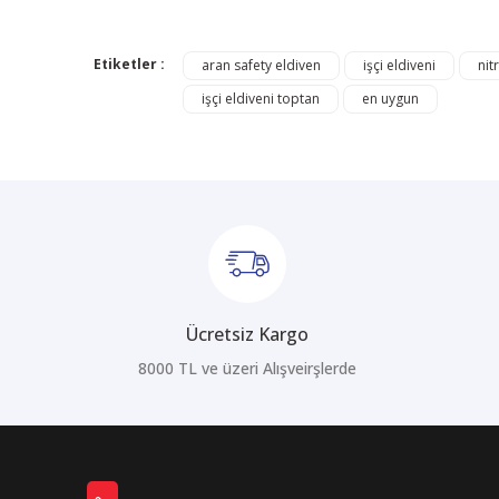
Bu ürünün fiyat bilgisi, resim, ürün açıklamalarında ve di
Görüş ve önerileriniz için teşekkür ederiz.
Etiketler :
aran safety eldiven
işçi eldiveni
nit
işçi eldiveni toptan
en uygun
Ürün resmi kalitesiz, bozuk veya görüntülenemiyor.
Ürün açıklamasında eksik bilgiler bulunuyor.
Ürün bilgilerinde hatalar bulunuyor.
Ürün fiyatı diğer sitelerden daha pahalı.
Bu ürüne benzer farklı alternatifler olmalı.
Ücretsiz Kargo
8000 TL ve üzeri Alışveirşlerde