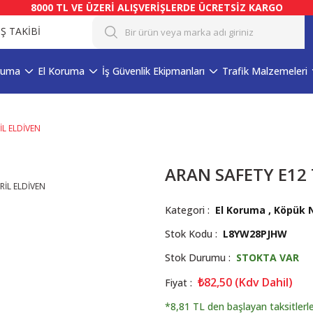
8000 TL VE ÜZERİ ALIŞVERİŞLERDE ÜCRETSİZ KARGO
İŞ TAKİBİ
ruma
El Koruma
İş Güvenlik Ekipmanları
Trafik Malzemeleri
İL ELDİVEN
ARAN SAFETY E12 
Kategori
El Koruma
,
Köpük Ni
Stok Kodu
L8YW28PJHW
Stok Durumu
STOKTA VAR
₺82,50 (Kdv Dahil)
Fiyat
*8,81 TL den başlayan taksitlerle