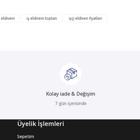
mıza iletebilirsiniz.
ş eldiveni
iş eldiveni toptan
işçi eldiven fiyatları
Kolay iade & Değişim
7 gün içerisinde
Üyelik İşlemleri
Sepetim