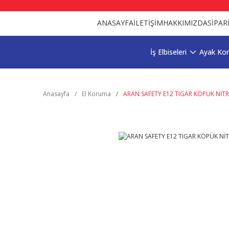
ANASAYFA
İLETİŞİM
HAKKIMIZDA
SİPAR
İş Elbiseleri
Ayak Ko
Anasayfa
El Koruma
ARAN SAFETY E12 TIGAR KÖPÜK NİTR