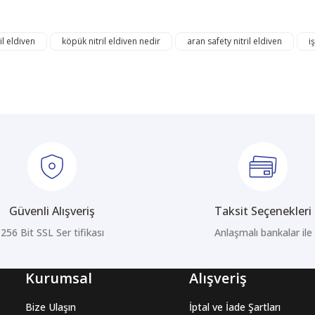
ğer konularda yetersiz gördüğünüz noktaları öneri formunu kullanarak tarafı
Bu ürüne ilk yorumu siz yapın!
ril eldiven
köpük nitril eldiven nedir
aran safety nitril eldiven
i
Yorum Yaz
Güvenli Alışveriş
Taksit Seçenekleri
256 Bit SSL Ser tifikası
Anlaşmalı bankalar ile
Gönder
Kurumsal
Alışveriş
Bize Ulaşın
İptal ve İade Şartları