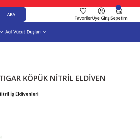
ARA
Favoriler
Üye Girişi
Sepetim
Acil Vücut Duşları
TIGAR KÖPÜK NİTRİL ELDİVEN
tril İş Eldivenleri
!