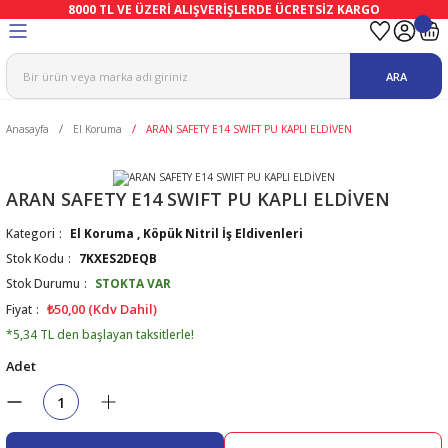
8000 TL VE ÜZERİ ALIŞVERİŞLERDE ÜCRETSİZ KARGO
Geri Dön
Geri Dön
Geri Dön
Geri Dön
Geri Dön
Geri Dön
ARA
ma
Ekipmanları
emeleri
uşları
Anasayfa
El Koruma
ARAN SAFETY E14 SWIFT PU KAPLI ELDİVEN
afetleri
bıları
leri
lar
ivenleri
Lambası
ARAN SAFETY E14 SWIFT PU KAPLI ELDİVEN
Kategori
El Koruma
,
Köpük Nitril İş Eldivenleri
ı Eldivenler
haları
r
Stok Kodu
7KXES2DEQB
Stok Durumu
STOKTA VAR
k
li Eldiven
cular
ları
₺50,00 (Kdv Dahil)
Fiyat
*5,34 TL den başlayan taksitlerle!
Koruyucu Tulum
kabıları
 Eldivenleri
eri Ve Vizör
Adet
bıları
ler
lük
eri
kabıları
nleri
yucular
arı