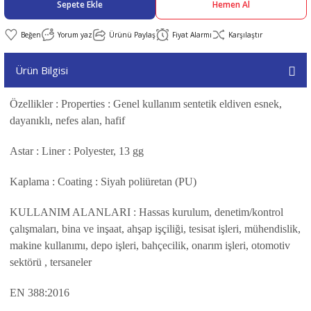
Sepete Ekle
Hemen Al
abıları
er
iği
Yorum yaz
Ürünü Paylaş
Fiyat Alarmı
Karşılaştır
Ürün Bilgisi
bıları
ldivenleri
şma Ekipmanları
rı
Özellikler : Properties : Genel kullanım sentetik eldiven esnek,
ıları
dayanıklı, nefes alan, hafif
Astar : Liner : Polyester, 13 gg
Kaplama : Coating : Siyah poliüretan (PU)
KULLANIM ALANLARI : Hassas kurulum, denetim/kontrol
çalışmaları, bina ve inşaat, ahşap işçiliği, tesisat işleri, mühendislik,
makine kullanımı, depo işleri, bahçecilik, onarım işleri, otomotiv
sektörü , tersaneler
EN 388:2016