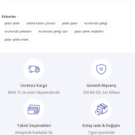
Bu ürünün fiyat bilgisi, resim, ürün açıklamalarında ve diğer
konularda yetersiz gördüğünüz noktaları öneri formunu kullanarak
Etiketler :
tarafımıza iletebilirsiniz.
Görüş ve önerileriniz için teşekkür ederiz.
polar yelek
oxford kollar çıkmalı
yelek polar
mühendis yeleği
mühendis yelekleri
mühendis yeleği sarı
polar yelek modelleri
Ürün resmi kalitesiz, bozuk veya görüntülenemiyor.
polar yelek erkek
Ürün açıklamasında eksik bilgiler bulunuyor.
Ürün bilgilerinde hatalar bulunuyor.
Ürün fiyatı diğer sitelerden daha pahalı.
Bu ürüne benzer farklı alternatifler olmalı.
Ücretsiz Kargo
Güvenli Alışveriş
8000 TL ve üzeri Alışveirşlerde
256 Bit SSL Ser tifikası
Gönder
Taksit Seçenekleri
Kolay iade & Değişim
Anlaşmalı bankalar ile
7 gün içerisinde