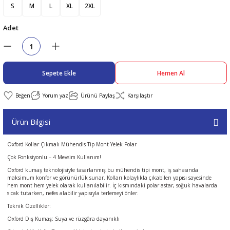
S
M
L
XL
2XL
abıları
er
iği
Adet
bıları
ldivenleri
şma Ekipmanları
rı
Sepete Ekle
Hemen Al
ıları
Yorum yaz
Ürünü Paylaş
Karşılaştır
Ürün Bilgisi
Oxford Kollar Çıkmalı Mühendis Tip Mont Yelek Polar
Çok Fonksiyonlu – 4 Mevsim Kullanım!
Oxford kumaş teknolojisiyle tasarlanmış bu mühendis tipi mont, iş sahasında
maksimum konfor ve görünürlük sunar. Kolları kolaylıkla çıkabilen yapısı sayesinde
hem mont hem yelek olarak kullanılabilir. İç kısmındaki polar astar, soğuk havalarda
sıcak tutarken, nefes alabilir yapısıyla terlemeyi önler.
Teknik Özellikler:
Oxford Dış Kumaş: Suya ve rüzgâra dayanıklı