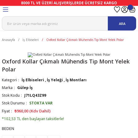
8000 TL VE ÜZERİ ALIŞVERİŞLERDE ÜCRETSİZ KARGO
Geri Dön
Geri Dön
Geri Dön
Geri Dön
Geri Dön
Geri Dön
ARA
ma
Ekipmanları
emeleri
uşları
Anasayfa
İş Elbiseleri
Oxford Kollar Çıkmalı Mühendis Tip Mont Yelek Polar
afetleri
bıları
leri
lar
ivenleri
Lambası
Oxford Kollar Çıkmalı Mühendis Tip Mont Yelek
Polar
ı Eldivenler
haları
r
Kategori
İş Elbiseleri
,
İş Yeleği
,
İş Montları
Marka
Gülep İş
k
li Eldiven
cular
ları
Stok Kodu
J71LQ43Z99
Stok Durumu
STOKTA VAR
Koruyucu Tulum
kabıları
 Eldivenleri
eri Ve Vizör
₺960,00 (Kdv Dahil)
Fiyat
*102,53 TL den başlayan taksitlerle!
bıları
ler
lük
eri
BEDEN
kabıları
nleri
yucular
arı