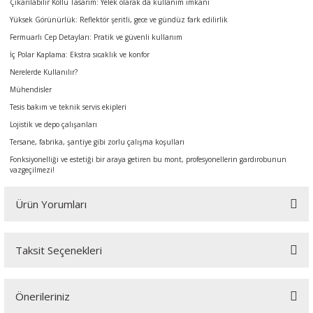
Çıkarılabilir Kollu Tasarım: Yelek olarak da kullanım imkanı
Yüksek Görünürlük: Reflektör şeritli, gece ve gündüz fark edilirlik
Fermuarlı Cep Detayları: Pratik ve güvenli kullanım
İç Polar Kaplama: Ekstra sıcaklık ve konfor
Nerelerde Kullanılır?
Mühendisler
Tesis bakım ve teknik servis ekipleri
Lojistik ve depo çalışanları
Tersane, fabrika, şantiye gibi zorlu çalışma koşulları
Fonksiyonelliği ve estetiği bir araya getiren bu mont, profesyonellerin gardırobunun
vazgeçilmezi!
Ürün Yorumları
Taksit Seçenekleri
Bu ürüne ilk yorumu siz yapın!
Önerileriniz
Yorum Yaz