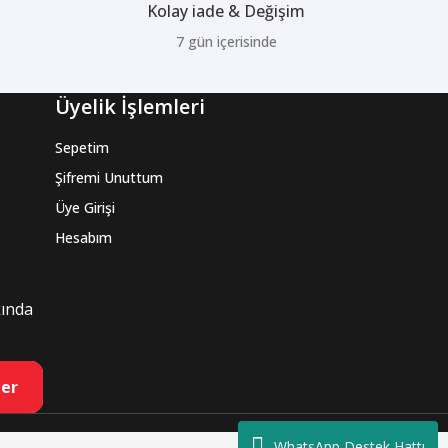
Kolay iade & Değişim
7 gün içerisinde
Üyelik İşlemleri
Sepetim
Şifremi Unuttum
Üye Girişi
Hesabım
kında
er
WhatsApp Destek Hattı