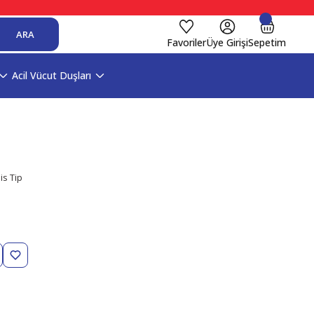
ARA
Favoriler
Üye Girişi
Sepetim
Acil Vücut Duşları
is Tip