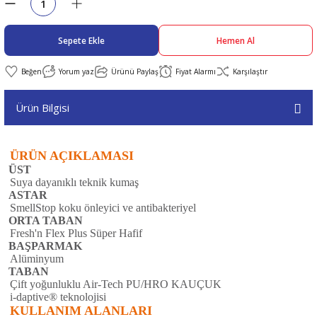
abıları
er
iği
Sepete Ekle
Hemen Al
bıları
ldivenleri
şma Ekipmanları
rı
Yorum yaz
Ürünü Paylaş
Fiyat Alarmı
Karşılaştır
Ürün Bilgisi
ıları
ÜRÜN AÇIKLAMASI
ÜST
Suya dayanıklı teknik kumaş
ASTAR
SmellStop koku önleyici ve antibakteriyel
ORTA TABAN
Fresh'n Flex Plus Süper Hafif
BAŞPARMAK
Alüminyum
TABAN
Çift yoğunluklu Air-Tech PU/HRO KAUÇUK
i-daptive® teknolojisi
KULLANIM ALANLARI