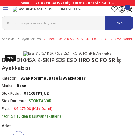
8000 TL VE ÜZERİ ALIŞVERİŞLERDE ÜCRETSİZ KARGO
Geri Dön
Geri Dön
Geri Dön
Geri Dön
Geri Dön
Geri Dön
ARA
ma
Ekipmanları
emeleri
uşları
Anasayfa
Ayak Koruma
Base B1045A K-SKIP S3S ESD HRO SC FO SR İş Ayakkabısı
afetleri
bıları
leri
lar
ivenleri
Lambası
YENİ
Base B1045A K-SKIP S3S ESD HRO SC FO SR İş
Ayakkabısı
ı Eldivenler
haları
r
Kategori
Ayak Koruma
,
Base İş Ayakkabıları
Marka
Base
k
li Eldiven
cular
ları
Stok Kodu
X96XGTPTJU2
Stok Durumu
STOKTA VAR
Koruyucu Tulum
kabıları
 Eldivenleri
eri Ve Vizör
₺6.475,08 (Kdv Dahil)
Fiyat
*691,54 TL den başlayan taksitlerle!
bıları
ler
lük
eri
Adet
kabıları
nleri
yucular
arı