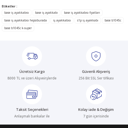
konularda yetersiz gördüğünüz noktaları öneri formunu kullanarak
Etiketler :
tarafımıza iletebilirsiniz.
Görüş ve önerileriniz için teşekkür ederiz.
base iş ayakkabısı
base iş ayakkabı
base iş ayakkabısı fiyatları
base iş ayakkabısı hepsiburada
iş ayakkabısı
s1p iş ayakkabı
base b1045c
Ürün resmi kalitesiz, bozuk veya görüntülenemiyor.
base b1045c k-super
Ürün açıklamasında eksik bilgiler bulunuyor.
Ürün bilgilerinde hatalar bulunuyor.
Ürün fiyatı diğer sitelerden daha pahalı.
Bu ürüne benzer farklı alternatifler olmalı.
Ücretsiz Kargo
Güvenli Alışveriş
8000 TL ve üzeri Alışveirşlerde
256 Bit SSL Ser tifikası
Gönder
Taksit Seçenekleri
Kolay iade & Değişim
Anlaşmalı bankalar ile
7 gün içerisinde