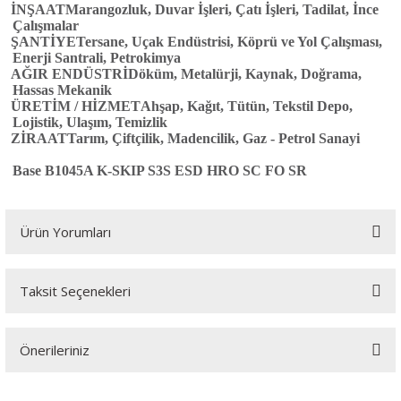
İNŞAAT
Marangozluk, Duvar İşleri, Çatı İşleri, Tadilat, İnce
Çalışmalar
ŞANTİYE
Tersane, Uçak Endüstrisi, Köprü ve Yol Çalışması,
Enerji Santrali, Petrokimya
AĞIR ENDÜSTRİ
Döküm, Metalürji, Kaynak, Doğrama,
Hassas Mekanik
ÜRETİM / HİZMET
Ahşap, Kağıt, Tütün, Tekstil Depo,
Lojistik, Ulaşım, Temizlik
ZİRAAT
Tarım, Çiftçilik, Madencilik, Gaz - Petrol Sanayi
Base B1045A K-SKIP S3S ESD HRO SC FO SR
Ürün Yorumları
Taksit Seçenekleri
Bu ürüne ilk yorumu siz yapın!
Önerileriniz
Yorum Yaz
Bu ürünün fiyat bilgisi, resim, ürün açıklamalarında ve diğer