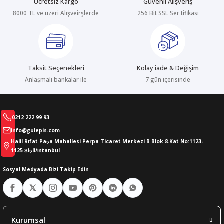
Ücretsiz Kargo
Güvenli Alışveriş
8000 TL ve üzeri Alışveirşlerde
256 Bit SSL Ser tifikası
abıları
er
iği
bıları
ldivenleri
şma Ekipmanları
rı
Taksit Seçenekleri
Kolay iade & Değişim
ıları
Anlaşmalı bankalar ile
7 gün içerisinde
0212 222 99 93
info@gulepis.com
Halil Rıfat Paşa Mahallesi Perpa Ticaret Merkezi B Blok 8.Kat No:1123-
1125 Şişli/İstanbul
Sosyal Medyada Bizi Takip Edin
Kurumsal