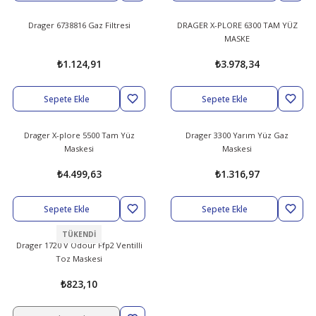
Drager 6738816 Gaz Filtresi
DRAGER X-PLORE 6300 TAM YÜZ
abıları
er
iği
MASKE
₺1.124,91
₺3.978,34
bıları
ldivenleri
şma Ekipmanları
rı
Sepete Ekle
Sepete Ekle
ıları
Drager X-plore 5500 Tam Yüz
Drager 3300 Yarım Yüz Gaz
Maskesi
Maskesi
₺4.499,63
₺1.316,97
Sepete Ekle
Sepete Ekle
TÜKENDİ
Drager 1720 V Odour Ffp2 Ventilli
Toz Maskesi
₺823,10