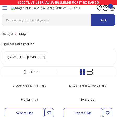
8000 TL VE ÜZERİ ALIŞVERİŞLERDE ÜCRETSİZ KARGO
Geri Dön
Geri Dön
Geri Dön
Geri Dön
Geri Dön
Geri Dön
ARA
ma
Ekipmanları
emeleri
uşları
Anasayfa
Dräger
afetleri
bıları
leri
lar
İlgili Alt Kategoriler
ivenleri
Lambası
İş Güvenlik Ekipmanları
(7)
ı Eldivenler
haları
r
SIRALA
k
li Eldiven
cular
ları
Drager 6738801 P3 Filtre
Drager 6738802 Rd40 Filtre
Koruyucu Tulum
kabıları
 Eldivenleri
eri Ve Vizör
₺2.743,68
₺987,72
bıları
ler
lük
eri
Sepete Ekle
Sepete Ekle
kabıları
nleri
yucular
arı