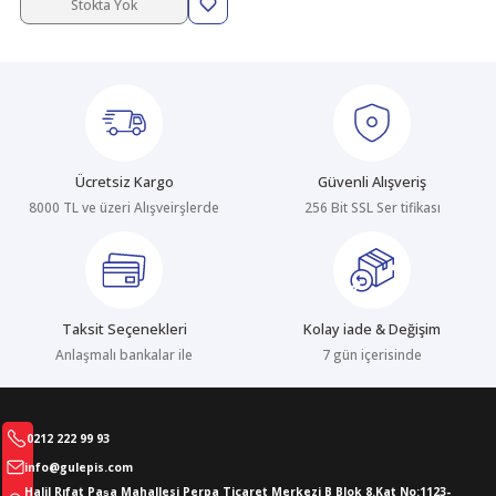
Stokta Yok
Ücretsiz Kargo
Güvenli Alışveriş
8000 TL ve üzeri Alışveirşlerde
256 Bit SSL Ser tifikası
Taksit Seçenekleri
Kolay iade & Değişim
Anlaşmalı bankalar ile
7 gün içerisinde
0212 222 99 93
info@gulepis.com
Halil Rıfat Paşa Mahallesi Perpa Ticaret Merkezi B Blok 8.Kat No:1123-