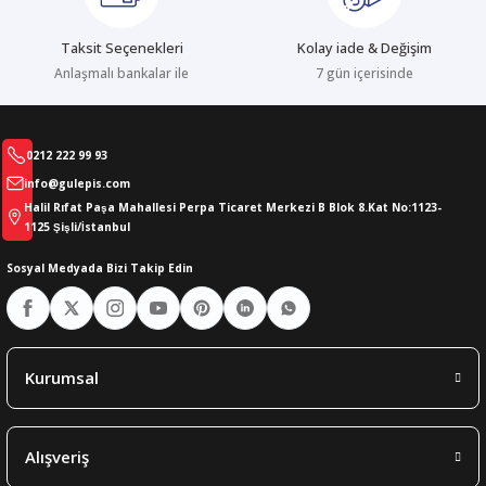
Gönder
Taksit Seçenekleri
Kolay iade & Değişim
Anlaşmalı bankalar ile
7 gün içerisinde
0212 222 99 93
info@gulepis.com
Halil Rıfat Paşa Mahallesi Perpa Ticaret Merkezi B Blok 8.Kat No:1123-
1125 Şişli/İstanbul
Sosyal Medyada Bizi Takip Edin
Kurumsal
Alışveriş