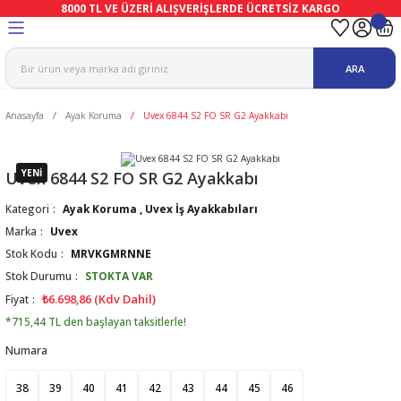
8000 TL VE ÜZERİ ALIŞVERİŞLERDE ÜCRETSİZ KARGO
Geri Dön
Geri Dön
Geri Dön
Geri Dön
Geri Dön
Geri Dön
ARA
ma
Ekipmanları
emeleri
uşları
Anasayfa
Ayak Koruma
Uvex 6844 S2 FO SR G2 Ayakkabı
afetleri
bıları
leri
lar
ivenleri
Lambası
YENİ
Uvex 6844 S2 FO SR G2 Ayakkabı
Kategori
Ayak Koruma
,
Uvex İş Ayakkabıları
ı Eldivenler
haları
r
Marka
Uvex
Stok Kodu
MRVKGMRNNE
k
li Eldiven
cular
ları
Stok Durumu
STOKTA VAR
₺6.698,86 (Kdv Dahil)
Fiyat
Koruyucu Tulum
kabıları
 Eldivenleri
eri Ve Vizör
*715,44 TL den başlayan taksitlerle!
Numara
bıları
ler
lük
eri
38
39
40
41
42
43
44
45
46
kabıları
nleri
yucular
arı