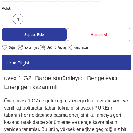
Adet
abıları
er
iği
bıları
ldivenleri
şma Ekipmanları
rı
Sepete Ekle
Hemen Al
ıları
Yorum yaz
Ürünü Paylaş
Karşılaştır
Ürün Bilgisi
uvex 1 G2: Darbe sönümleyici. Dengeleyici.
Enerji geri kazanımlı
Öncü uvex 1 G2 ile geleceğimiz enerji dolu. uvex'in yeni ve
yenilikçi poliüretan taban teknolojisi uvex i-PUREnrj,
tabanın her noktasında basma enerjisini kullanıcıya geri
kazandırarak darbe sönümleme ve denge kavramlarını
yeniden tanımlar. Bu ürün, yüksek enerjiyle geçirdiğiniz bir