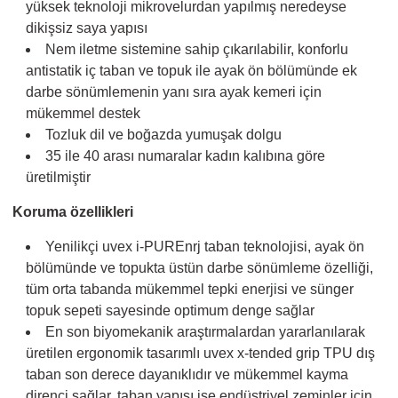
yüksek teknoloji mikrovelurdan yapılmış neredeyse
dikişsiz saya yapısı
Nem iletme sistemine sahip çıkarılabilir, konforlu
antistatik iç taban ve topuk ile ayak ön bölümünde ek
darbe sönümlemenin yanı sıra ayak kemeri için
mükemmel destek
Tozluk dil ve boğazda yumuşak dolgu
35 ile 40 arası numaralar kadın kalıbına göre
üretilmiştir
Koruma özellikleri
Yenilikçi uvex i-PUREnrj taban teknolojisi, ayak ön
bölümünde ve topukta üstün darbe sönümleme özelliği,
tüm orta tabanda mükemmel tepki enerjisi ve sünger
topuk sepeti sayesinde optimum denge sağlar
En son biyomekanik araştırmalardan yararlanılarak
üretilen ergonomik tasarımlı uvex x-tended grip TPU dış
taban son derece dayanıklıdır ve mükemmel kayma
direnci sağlar, taban yapısı ise endüstriyel zeminler için