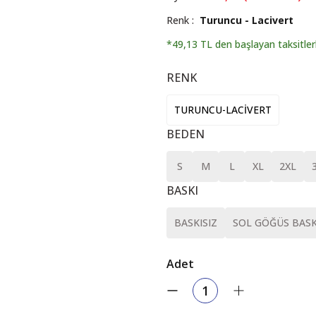
Renk
Turuncu - Lacivert
*49,13 TL den başlayan taksitler
RENK
TURUNCU-LACİVERT
BEDEN
S
M
L
XL
2XL
BASKI
BASKISIZ
SOL GÖĞÜS BASK
Adet