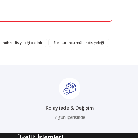
mıza iletebilirsiniz.
mühendis yeleği baskılı
fileli turuncu mühendis yeleği
Kolay iade & Değişim
7 gün içerisinde
Üyelik İşlemleri