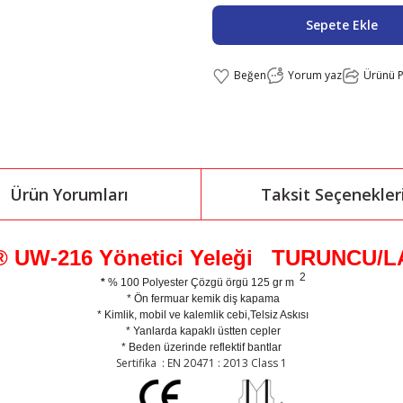
Sepete Ekle
Yorum yaz
Ürünü P
Ürün Yorumları
Taksit Seçenekler
® UW-216 Yönetici Yeleği TURUNCU/
2
*
% 100 Polyester Çözgü örgü 125 gr m
* Ön fermuar kemik diş kapama
* Kimlik, mobil ve kalemlik cebi,Telsiz Askısı
* Yanlarda kapaklı üstten cepler
* Beden üzerinde reflektif bantlar
Sertifika
: EN 20471 : 2013 Class 1