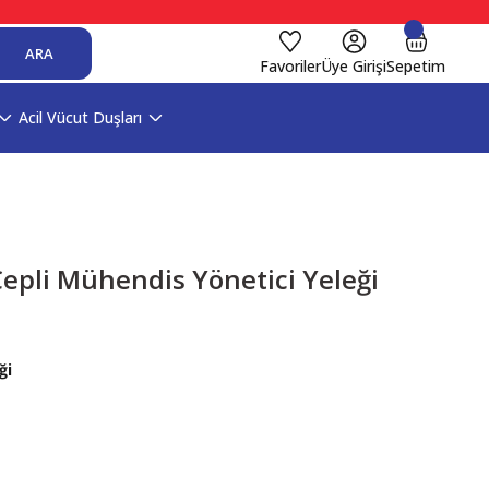
ARA
Favoriler
Üye Girişi
Sepetim
Acil Vücut Duşları
pli Mühendis Yönetici Yeleği
ği