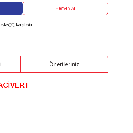
Hemen Al
aylaş
Karşılaştır
i
Önerileriniz
LACİVERT