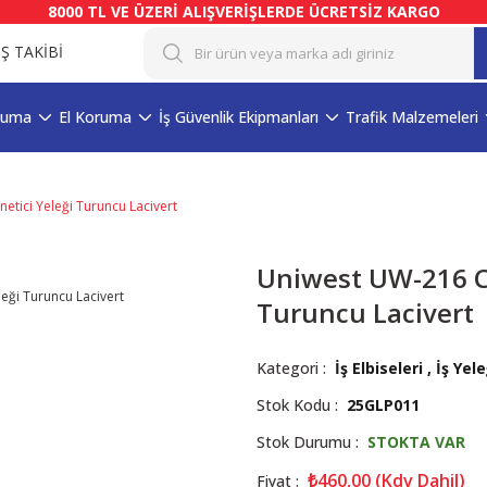
8000 TL VE ÜZERİ ALIŞVERİŞLERDE ÜCRETSİZ KARGO
İŞ TAKİBİ
ruma
El Koruma
İş Güvenlik Ekipmanları
Trafik Malzemeleri
tici Yeleği Turuncu Lacivert
Uniwest UW-216 Ce
Turuncu Lacivert
Kategori
İş Elbiseleri
,
İş Yele
Stok Kodu
25GLP011
Stok Durumu
STOKTA VAR
₺460,00 (Kdv Dahil)
Fiyat