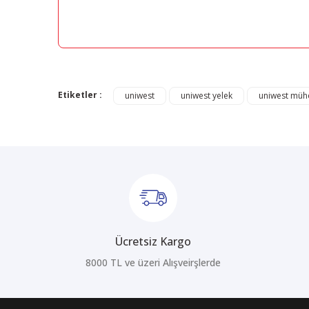
Bu ürünün fiyat bilgisi, resim, ürün açıklamalarında ve di
Görüş ve önerileriniz için teşekkür ederiz.
Etiketler :
uniwest
uniwest yelek
uniwest mühe
Ürün resmi kalitesiz, bozuk veya görüntülenemiyor.
Ürün açıklamasında eksik bilgiler bulunuyor.
Ürün bilgilerinde hatalar bulunuyor.
Ürün fiyatı diğer sitelerden daha pahalı.
Bu ürüne benzer farklı alternatifler olmalı.
Ücretsiz Kargo
8000 TL ve üzeri Alışveirşlerde