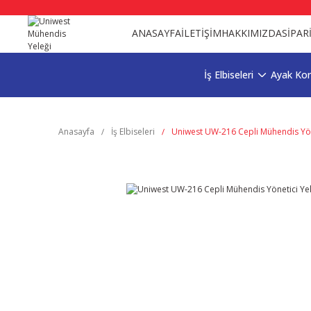
ANASAYFA
İLETİŞİM
HAKKIMIZDA
SİPAR
İş Elbiseleri
Ayak Ko
Anasayfa
İş Elbiseleri
Uniwest UW-216 Cepli Mühendis Yöne