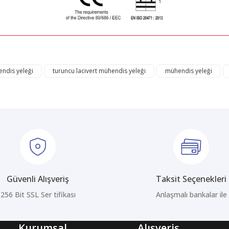
ğer konularda yetersiz gördüğünüz noktaları öneri formunu kullanarak tarafı
Bu ürüne ilk yorumu siz yapın!
ndis yeleği
turuncu lacivert mühendis yeleği
mühendis yeleği
Yorum Yaz
Güvenli Alışveriş
Taksit Seçenekleri
256 Bit SSL Ser tifikası
Anlaşmalı bankalar ile
Gönder
Kurumsal
Alışveriş