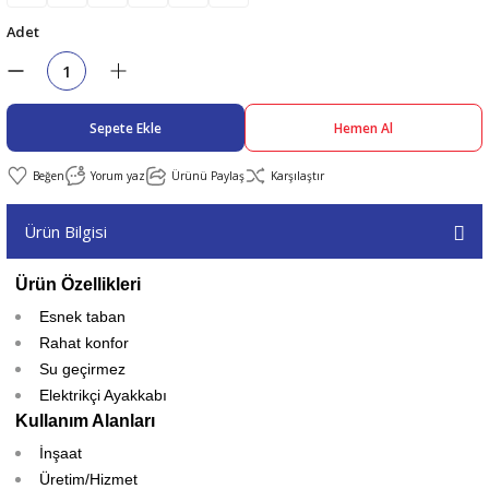
Adet
abıları
er
iği
bıları
ldivenleri
şma Ekipmanları
rı
Sepete Ekle
Hemen Al
ıları
Yorum yaz
Ürünü Paylaş
Karşılaştır
Ürün Bilgisi
Ürün Özellikleri
Esnek taban
Rahat konfor
Su geçirmez
Elektrikçi Ayakkabı
Kullanım Alanları
İnşaat
Üretim/Hizmet