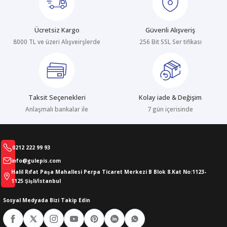
Bu ürüne benzer farklı alternatifler olmalı.
Ücretsiz Kargo
Güvenli Alışveriş
8000 TL ve üzeri Alışveirşlerde
256 Bit SSL Ser tifikası
Gönder
Taksit Seçenekleri
Kolay iade & Değişim
Anlaşmalı bankalar ile
7 gün içerisinde
0212 222 99 93
info@gulepis.com
Halil Rıfat Paşa Mahallesi Perpa Ticaret Merkezi B Blok 8.Kat No:1123-
1125 Şişli/İstanbul
Sosyal Medyada Bizi Takip Edin