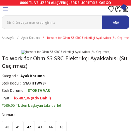
8000 TL VE ÜZERİ ALIŞVERİŞLERDE ÜCRETSİZ KARGO
Geri Dön
Geri Dön
Geri Dön
Geri Dön
Geri Dön
Geri Dön
ARA
ma
Ekipmanları
emeleri
uşları
Anasayfa
Ayak Koruma
To work for Ohm S3 SRC Elektrikçi Ayakkabısı (Su Geçirmez
afetleri
bıları
leri
lar
ivenleri
Lambası
To work for Ohm S3 SRC Elektrikçi Ayakkabısı (Su
Geçirmez)
ı Eldivenler
haları
r
Kategori
Ayak Koruma
Stok Kodu
51AFHTWV8F
k
li Eldiven
cular
ları
Stok Durumu
STOKTA VAR
₺5.487,36 (Kdv Dahil)
Fiyat
Koruyucu Tulum
kabıları
 Eldivenleri
eri Ve Vizör
*586,05 TL den başlayan taksitlerle!
Numara
bıları
ler
lük
eri
40
41
42
43
44
45
kabıları
nleri
yucular
arı