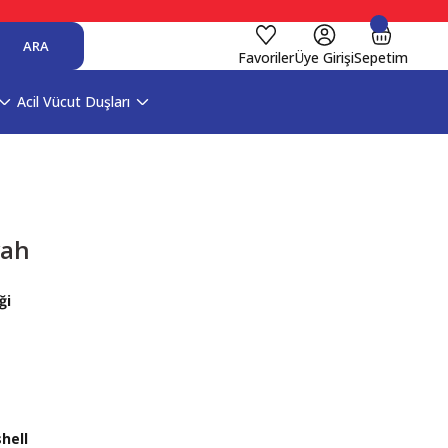
ARA
Favoriler
Üye Girişi
Sepetim
Acil Vücut Duşları
yah
ği
shell