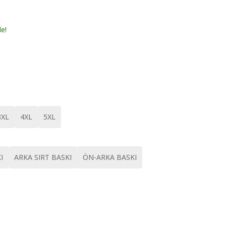
le!
3XL
4XL
5XL
I
ARKA SIRT BASKI
ÖN-ARKA BASKI