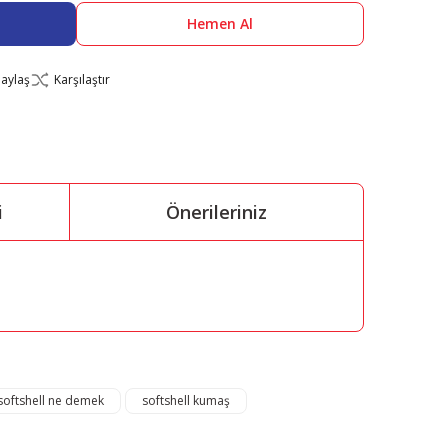
Hemen Al
aylaş
Karşılaştır
i
Önerileriniz
mıza iletebilirsiniz.
softshell ne demek
softshell kumaş