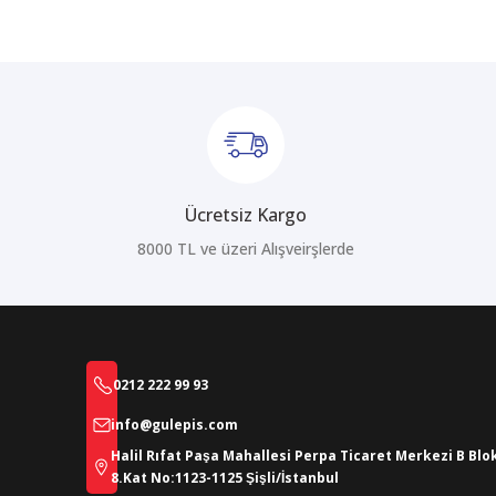
Ürün açıklamasında eksik bilgiler bulunuyor.
Ürün bilgilerinde hatalar bulunuyor.
Ürün fiyatı diğer sitelerden daha pahalı.
Bu ürüne benzer farklı alternatifler olmalı.
Ücretsiz Kargo
8000 TL ve üzeri Alışveirşlerde
0212 222 99 93
info@gulepis.com
Halil Rıfat Paşa Mahallesi Perpa Ticaret Merkezi B Blo
8.Kat No:1123-1125 Şişli/İstanbul