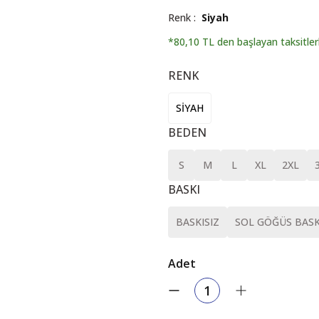
Renk
Siyah
*80,10 TL den başlayan taksitler
RENK
SİYAH
BEDEN
S
M
L
XL
2XL
BASKI
BASKISIZ
SOL GÖĞÜS BASK
Adet