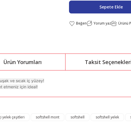
Sepete Ekle
Yorum yaz
Ürünü P
Ürün Yorumları
Taksit Seçenekler
uşak ve sıcak iç yüzey!
 etmeniz için ideal!
ğer konularda yetersiz gördüğünüz noktaları öneri formunu kullanarak tarafı
Bu ürüne ilk yorumu siz yapın!
çi yelek çeşitleri
softshell mont
softshell
softshell yelek