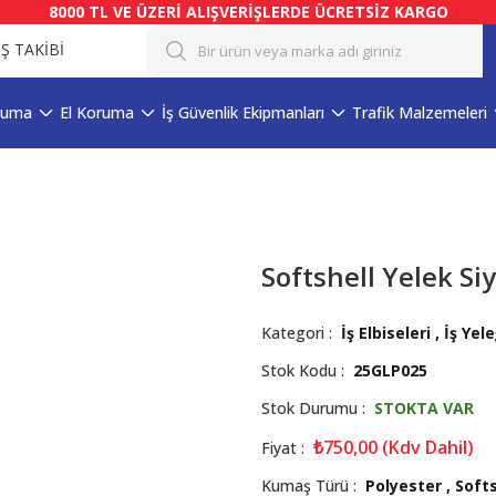
8000 TL VE ÜZERİ ALIŞVERİŞLERDE ÜCRETSİZ KARGO
İŞ TAKİBİ
ruma
El Koruma
İş Güvenlik Ekipmanları
Trafik Malzemeleri
Softshell Yelek Si
Kategori
İş Elbiseleri
,
İş Yele
Stok Kodu
25GLP025
Stok Durumu
STOKTA VAR
₺750,00 (Kdv Dahil)
Fiyat
Kumaş Türü
Polyester , Soft