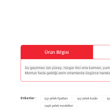
Ürün Bilgisi
Su geçirmez üst yüzey, rüzgar itici orta katman, yum
Montun fazla geldiği serin ortamlarda özgürce hareket
Bu ürünün fiyat bilgisi, resim, ürün açıklamalarında ve di
Görüş ve önerileriniz için teşekkür ederiz.
Etiketler :
işçi yelek fiyatları
işçi yelek baskı
iş
cepli yelek modelleri
Ürün resmi kalitesiz, bozuk veya görüntülenemiyor.