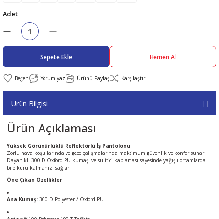
Adet
abıları
er
iği
bıları
ldivenleri
şma Ekipmanları
rı
Sepete Ekle
Hemen Al
ıları
Yorum yaz
Ürünü Paylaş
Karşılaştır
Ürün Bilgisi
Ürün Açıklaması
Yüksek Görünürlüklü Reflektörlü İş Pantolonu
Zorlu hava koşullarında ve gece çalışmalarında maksimum güvenlik ve konfor sunar.
Dayanıklı 300 D Oxford PU kumaşı ve su itici kaplaması sayesinde yağışlı ortamlarda
bile kuru kalmanızı sağlar.
Öne Çıkan Özellikler
Ana Kumaş:
300 D Polyester / Oxford PU