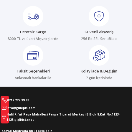
Ürün bilgilerinde hatalar bulunuyor.
Ürün fiyatı diğer sitelerden daha pahalı.
Bu ürüne benzer farklı alternatifler olmalı.
Ücretsiz Kargo
Güvenli Alışveriş
8000 TL ve üzeri Alışveirşlerde
256 Bit SSL Ser tifikası
Gönder
Taksit Seçenekleri
Kolay iade & Değişim
Anlaşmalı bankalar ile
7 gün içerisinde
0212 222 99 93
info@gulepis.com
Halil Rıfat Paşa Mahallesi Perpa Ticaret Merkezi B Blok 8.Kat No:1123-
1125 Şişli/İstanbul
Sosyal Medyada Bizi Takip Edin