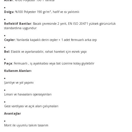
Astar:
%100 Polyester 190 T Taffeta
Dolgu:
%100 Polyester 190 gr/m², hafif ve ısı yalıtımlı
Reflektif Bantlar:
Bacak çevresinde 2 şerit, EN ISO 20471 yüksek görünürlük
standardına uygundur
Cepler:
Yanlarda kapaklı derin cepler + 1 adet fermuarlı arka cep
Bel:
Elastik ve ayarlanabilir, rahat hareket için esnek yapı
Paça:
Fermuarlı , iş ayakkabısı veya bot üzerine kolay giyilebilir
Kullanım Alanları
Şantiye ve yol yapımı
Liman ve havaalanı operasyonları
Gece vardiyası ve açık alan çalışmaları
Avantajlar
Mont ile uyumlu takım tasarım