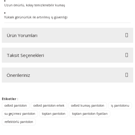
Uzun ömürlü, kolay temizlenebilir kumaş
Yüksek görünürlük ile artırılmış iş güvenliği
Ürün Yorumları
Taksit Seçenekleri
Bu ürüne ilk yorumu siz yapın!
Önerileriniz
Yorum Yaz
Bu ürünün fiyat bilgisi, resim, ürün açıklamalarında ve diğer
konularda yetersiz gördüğünüz noktaları öneri formunu kullanarak
Etiketler :
tarafımıza iletebilirsiniz.
Görüş ve önerileriniz için teşekkür ederiz.
oxford pantolon
oxford pantolon erkek
oxford kumaş pantolon
iş pantolonu
su geçirmez pantolon
toptan pantolon
toptan pantolon fiyatları
Ürün resmi kalitesiz, bozuk veya görüntülenemiyor.
reflektörlü pantolon
Ürün açıklamasında eksik bilgiler bulunuyor.