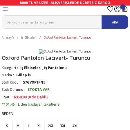
8000 TL VE ÜZERİ ALIŞVERİŞLERDE ÜCRETSİZ KARGO
Geri Dön
Geri Dön
Geri Dön
Geri Dön
Geri Dön
Geri Dön
ARA
ma
Ekipmanları
emeleri
uşları
Anasayfa
İş Elbiseleri
Oxford Pantolon Lacivert- Turuncu
afetleri
bıları
leri
lar
ivenleri
Lambası
Oxford Pantolon Lacivert- Turuncu
Kategori
İş Elbiseleri
,
İş Pantolonu
ı Eldivenler
haları
r
Marka
Gülep İş
Stok Kodu
57GVXP1FN5
k
li Eldiven
cular
ları
Stok Durumu
STOKTA VAR
₺950,00 (Kdv Dahil)
Fiyat
Koruyucu Tulum
kabıları
 Eldivenleri
eri Ve Vizör
*101,46 TL den başlayan taksitlerle!
BEDEN
bıları
ler
lük
eri
S
M
L
XL
2XL
3XL
4XL
kabıları
nleri
yucular
arı