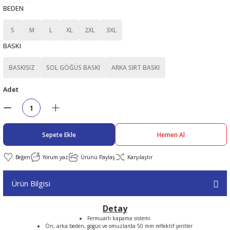
BEDEN
abıları
er
iği
S
M
L
XL
2XL
3XL
BASKI
bıları
ldivenleri
şma Ekipmanları
rı
BASKISIZ
SOL GÖĞÜS BASKI
ARKA SIRT BASKI
ıları
Adet
Sepete Ekle
Hemen Al
Yorum yaz
Ürünü Paylaş
Karşılaştır
Ürün Bilgisi
Detay
Fermuarlı kapama sistemi
Ön, arka beden, gögüs ve omuzlarda 50 mm reflektif şeritler