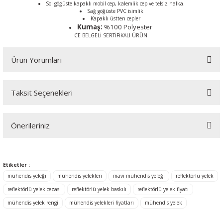
Sol göğüste kapaklı mobil cep, kalemlik cep ve telsiz halka.
Sağ göğüste PVC isimlik
Kapaklı üstten cepler
Kumaş:
%100 Polyester
CE BELGELİ SERTİFİKALI ÜRÜN.
Ürün Yorumları
Taksit Seçenekleri
Bu ürüne ilk yorumu siz yapın!
Önerileriniz
Yorum Yaz
Bu ürünün fiyat bilgisi, resim, ürün açıklamalarında ve diğer
konularda yetersiz gördüğünüz noktaları öneri formunu kullanarak
Etiketler :
tarafımıza iletebilirsiniz.
Görüş ve önerileriniz için teşekkür ederiz.
mühendis yeleği
mühendis yelekleri
mavi mühendis yeleği
reflektörlü yelek
reflektörlü yelek cezası
reflektörlü yelek baskılı
reflektörlü yelek fiyatı
Ürün resmi kalitesiz, bozuk veya görüntülenemiyor.
mühendis yelek rengi
mühendis yelekleri fiyatları
mühendis yelek
Ürün açıklamasında eksik bilgiler bulunuyor.