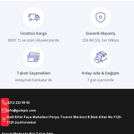
Ürün bilgilerinde hatalar bulunuyor.
Ürün fiyatı diğer sitelerden daha pahalı.
Bu ürüne benzer farklı alternatifler olmalı.
Ücretsiz Kargo
Güvenli Alışveriş
8000 TL ve üzeri Alışveirşlerde
256 Bit SSL Ser tifikası
Gönder
Taksit Seçenekleri
Kolay iade & Değişim
Anlaşmalı bankalar ile
7 gün içerisinde
0212 222 99 93
info@gulepis.com
Halil Rıfat Paşa Mahallesi Perpa Ticaret Merkezi B Blok 8.Kat No:1123-
1125 Şişli/İstanbul
Sosyal Medyada Bizi Takip Edin