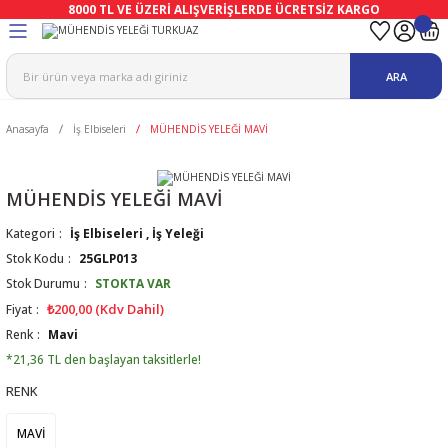
8000 TL VE ÜZERİ ALIŞVERİŞLERDE ÜCRETSİZ KARGO
Geri Dön
Geri Dön
Geri Dön
Geri Dön
Geri Dön
Geri Dön
ARA
ma
Ekipmanları
emeleri
uşları
Anasayfa
İş Elbiseleri
MÜHENDİS YELEĞİ MAVİ
afetleri
bıları
leri
lar
ivenleri
Lambası
MÜHENDİS YELEĞİ MAVİ
Kategori
İş Elbiseleri
,
İş Yeleği
ı Eldivenler
haları
r
Stok Kodu
25GLP013
Stok Durumu
STOKTA VAR
k
li Eldiven
cular
ları
₺200,00 (Kdv Dahil)
Fiyat
Renk
Mavi
Koruyucu Tulum
kabıları
 Eldivenleri
eri Ve Vizör
*21,36 TL den başlayan taksitlerle!
RENK
bıları
ler
lük
eri
MAVİ
kabıları
nleri
yucular
arı