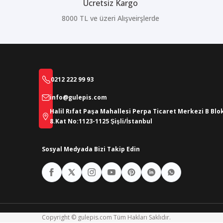
Ücretsiz Kargo
8000 TL ve üzeri Alışveirşlerde
0212 222 99 93
info@gulepis.com
Halil Rıfat Paşa Mahallesi Perpa Ticaret Merkezi B Blo
8.Kat No:1123-1125 Şişli/İstanbul
Sosyal Medyada Bizi Takip Edin
Copyright © gulepis.com Tüm Hakları Saklıdır.