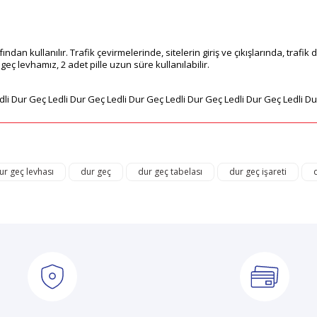
ndan kullanılır. Trafik çevirmelerinde, sitelerin giriş ve çıkışlarında, trafi
geç levhamız, 2 adet pille uzun süre kullanılabilir.
dli Dur Geç Ledli Dur Geç Ledli Dur Geç Ledli Dur Geç Ledli Dur Geç Ledli D
ğer konularda yetersiz gördüğünüz noktaları öneri formunu kullanarak tarafı
Bu ürüne ilk yorumu siz yapın!
ur geç levhası
dur geç
dur geç tabelası
dur geç işareti
Yorum Yaz