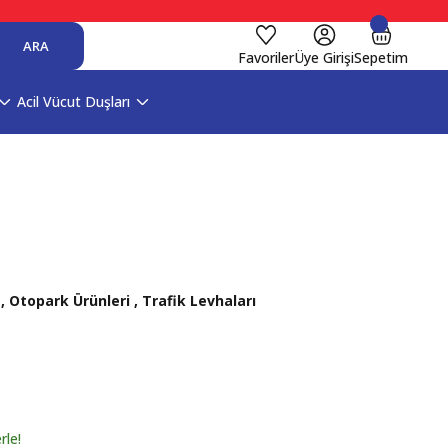
ARA
Favoriler
Üye Girişi
Sepetim
Acil Vücut Duşları
,
Otopark Ürünleri
,
Trafik Levhaları
rle!