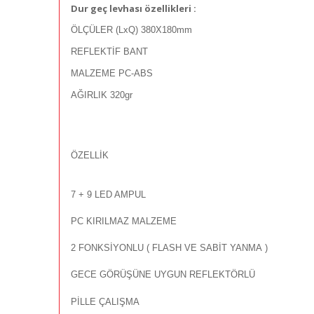
Dur geç levhası özellikleri :
ÖLÇÜLER
(LxQ) 380X180mm
REFLEKTİF BANT
MALZEME
PC-ABS
AĞIRLIK
320gr
ÖZELLİK
7 + 9 LED AMPUL
PC KIRILMAZ MALZEME
2 FONKSİYONLU ( FLASH VE SABİT YANMA )
GECE GÖRÜŞÜNE UYGUN REFLEKTÖRLÜ
PİLLE ÇALIŞMA