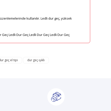
k düzenlemelerinde kullanılır. Ledli dur geç, yüksek
ur Geç Ledli Dur Geç Ledli Dur Geç Ledli Dur Geç
mıza iletebilirsiniz.
dur geç el tipi
dur geç ışıklı