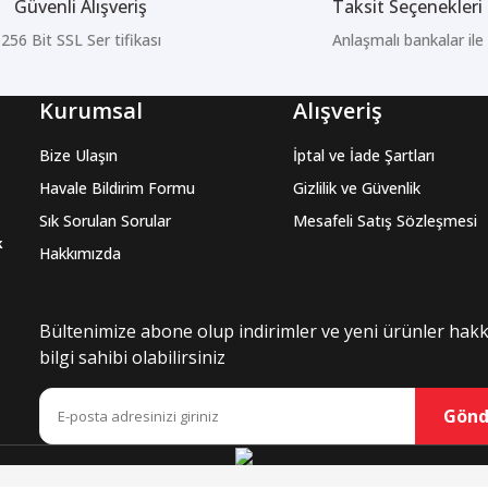
Güvenli Alışveriş
Taksit Seçenekleri
256 Bit SSL Ser tifikası
Anlaşmalı bankalar ile
Gönder
Kurumsal
Alışveriş
Bize Ulaşın
İptal ve İade Şartları
Havale Bildirim Formu
Gizlilik ve Güvenlik
Sık Sorulan Sorular
Mesafeli Satış Sözleşmesi
k
Hakkımızda
Bültenimize abone olup indirimler ve yeni ürünler hak
bilgi sahibi olabilirsiniz
Gönd