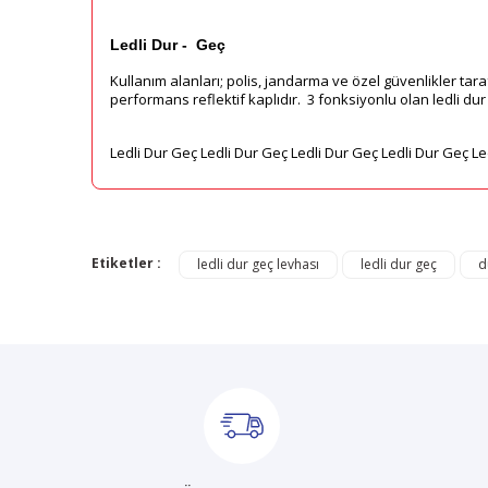
Ledli Dur - Geç
Kullanım alanları; polis, jandarma ve özel güvenlikler tarafı
performans reflektif kaplıdır. 3 fonksiyonlu olan ledli dur 
Ledli Dur Geç Ledli Dur Geç Ledli Dur Geç Ledli Dur Geç Le
Bu ürünün fiyat bilgisi, resim, ürün açıklamalarında ve di
Görüş ve önerileriniz için teşekkür ederiz.
Etiketler :
ledli dur geç levhası
ledli dur geç
d
Ürün resmi kalitesiz, bozuk veya görüntülenemiyor.
Ürün açıklamasında eksik bilgiler bulunuyor.
Ürün bilgilerinde hatalar bulunuyor.
Ürün fiyatı diğer sitelerden daha pahalı.
Bu ürüne benzer farklı alternatifler olmalı.