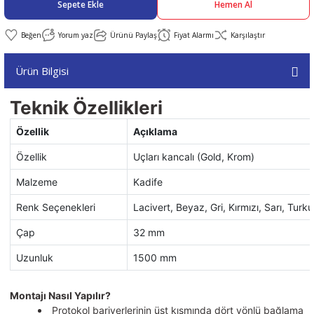
Sepete Ekle
Hemen Al
abıları
er
iği
Yorum yaz
Ürünü Paylaş
Fiyat Alarmı
Karşılaştır
Ürün Bilgisi
bıları
ldivenleri
şma Ekipmanları
rı
Teknik Özellikleri
ıları
Özellik
Açıklama
Özellik
Uçları kancalı (Gold, Krom)
Malzeme
Kadife
Renk Seçenekleri
Lacivert, Beyaz, Gri, Kırmızı, Sarı, Turku
Çap
32 mm
Uzunluk
1500 mm
Montajı Nasıl Yapılır?
Protokol bariyerlerinin üst kısmında dört yönlü bağlama