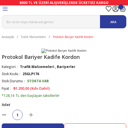
8000 TL VE ÜZERİ ALIŞVERİŞLERDE ÜCRETSİZ KARGO
Geri Dön
Geri Dön
Geri Dön
Geri Dön
Geri Dön
Geri Dön
ARA
ma
Ekipmanları
emeleri
uşları
Anasayfa
Trafik Malzemeleri
Protokol Bariyer Kadife Kordon
afetleri
bıları
leri
lar
ivenleri
Lambası
Protokol Bariyer Kadife Kordon
Kategori
Trafik Malzemeleri
,
Bariyerler
ı Eldivenler
haları
r
Stok Kodu
25GLP176
Stok Durumu
STOKTA VAR
k
li Eldiven
cular
ları
₺1.200,00 (Kdv Dahil)
Fiyat
*128,16 TL den başlayan taksitlerle!
Koruyucu Tulum
kabıları
 Eldivenleri
eri Ve Vizör
Adet
bıları
ler
lük
eri
kabıları
nleri
yucular
arı