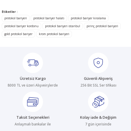
Bu ürünün fiyat bilgisi, resim, ürün açıklamalarında ve diğer
konularda yetersiz gördüğünüz noktaları öneri formunu kullanarak
Etiketler :
tarafımıza iletebilirsiniz.
Görüş ve önerileriniz için teşekkür ederiz.
protokol bariyeri
protokol bariyer halatı
protokol bariyer kiralama
protokol bariyer kordonu
protokol bariyeri istanbul
pirinç protokol bariyeri
Ürün resmi kalitesiz, bozuk veya görüntülenemiyor.
gold protokol bariyer
krom protokol bariyeri
Ürün açıklamasında eksik bilgiler bulunuyor.
Ürün bilgilerinde hatalar bulunuyor.
Ürün fiyatı diğer sitelerden daha pahalı.
Bu ürüne benzer farklı alternatifler olmalı.
Ücretsiz Kargo
Güvenli Alışveriş
8000 TL ve üzeri Alışveirşlerde
256 Bit SSL Ser tifikası
Gönder
Taksit Seçenekleri
Kolay iade & Değişim
Anlaşmalı bankalar ile
7 gün içerisinde