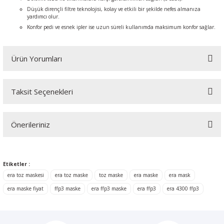
Düşük dirençli filtre teknolojisi, kolay ve etkili bir şekilde nefes almanıza
yardımcı olur.
Konfor pedi ve esnek ipler ise uzun süreli kullanımda maksimum konfor sağlar.
Ürün Yorumları
Taksit Seçenekleri
Bu ürüne ilk yorumu siz yapın!
Önerileriniz
Yorum Yaz
Bu ürünün fiyat bilgisi, resim, ürün açıklamalarında ve diğer
konularda yetersiz gördüğünüz noktaları öneri formunu kullanarak
Etiketler :
tarafımıza iletebilirsiniz.
Görüş ve önerileriniz için teşekkür ederiz.
era toz maskesi
era toz maske
toz maske
era maske
era mask
era maske fiyat
ffp3 maske
era ffp3 maske
era ffp3
era 4300 ffp3
Ürün resmi kalitesiz, bozuk veya görüntülenemiyor.
Ürün açıklamasında eksik bilgiler bulunuyor.