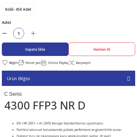
Kolili- 450 Adet
abıları
er
iği
Adet
bıları
ldivenleri
şma Ekipmanları
rı
ıları
Sepete Ekle
Hemen Al
Yorum yaz
Ürünü Paylaş
Karşılaştır
Ürün Bilgisi
C Serisi
4300 FFP3 NR D
EN 149:2001 + A1:2009 Avrupa Standartlarına uyumludur.
Partikül solunum korumasında yüksek performans ve güvenilirlik sunar.
Dolomit tozu ile tıkanmalara karşı gereksinimleri sağlar. (8 saat).