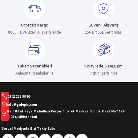
Ürün bilgilerinde hatalar bulunuyor.
Ürün fiyatı diğer sitelerden daha pahalı.
Bu ürüne benzer farklı alternatifler olmalı.
Ücretsiz Kargo
Güvenli Alışveriş
8000 TL ve üzeri Alışveirşlerde
256 Bit SSL Ser tifikası
Gönder
Taksit Seçenekleri
Kolay iade & Değişim
Anlaşmalı bankalar ile
7 gün içerisinde
0212 222 99 93
info@gulepis.com
Halil Rıfat Paşa Mahallesi Perpa Ticaret Merkezi B Blok 8.Kat No:1123-
1125 Şişli/İstanbul
Sosyal Medyada Bizi Takip Edin