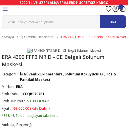
8000 TL VE ÜZERİ ALIŞVERİŞLERDE ÜCRETSİZ KARGO
Geri Dön
Geri Dön
Geri Dön
Geri Dön
Geri Dön
Geri Dön
ARA
ma
Ekipmanları
emeleri
uşları
Anasayfa
İş Güvenlik Ekipmanları
ERA 4300 FFP3 NR D - CE Belgeli Solunum Maske
afetleri
bıları
leri
lar
ivenleri
Lambası
ERA 4300 FFP3 NR D - CE Belgeli Solunum
Maskesi
ı Eldivenler
haları
r
Kategori
İş Güvenlik Ekipmanları
,
Solunum Koruyucular
,
Toz &
Partikül Maskesi
k
li Eldiven
cular
ları
Marka
ERA
Stok Kodu
YCQBS797ET
Koruyucu Tulum
kabıları
 Eldivenleri
eri Ve Vizör
Stok Durumu
STOKTA VAR
₺8.600,00 (Kdv Dahil)
Fiyat
bıları
ler
lük
eri
*918,48 TL den başlayan taksitlerle!
Ambalaj Seçeneği
kabıları
nleri
yucular
arı