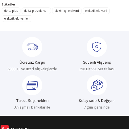
konularda yetersiz gördüğünüz noktaları öneri formunu kullanarak
Etiketler :
tarafımıza iletebilirsiniz.
Görüş ve önerileriniz için teşekkür ederiz.
delta plus
delta plus eldiven
elektrikçi eldiveni
elektrik eldiveni
elektrik eldivenleri
Ürün resmi kalitesiz, bozuk veya görüntülenemiyor.
Ürün açıklamasında eksik bilgiler bulunuyor.
Ürün bilgilerinde hatalar bulunuyor.
Ürün fiyatı diğer sitelerden daha pahalı.
Bu ürüne benzer farklı alternatifler olmalı.
Ücretsiz Kargo
Güvenli Alışveriş
8000 TL ve üzeri Alışveirşlerde
256 Bit SSL Ser tifikası
Gönder
Taksit Seçenekleri
Kolay iade & Değişim
Anlaşmalı bankalar ile
7 gün içerisinde