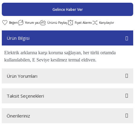
Gelince Haber Ver
abıları
er
iği
Yorum yaz
Ürünü Paylaş
Fiyat Alarmı
Karşılaştır
bıları
ldivenleri
şma Ekipmanları
rı
Ürün Bilgisi
ıları
Elektrik arklarına karşı koruma sağlayan, her türlü ortamda
kullanılabilen, E Seviye kesilmez termal eldiven.
Ürün Yorumları
Taksit Seçenekleri
Bu ürüne ilk yorumu siz yapın!
Önerileriniz
Yorum Yaz
Bu ürünün fiyat bilgisi, resim, ürün açıklamalarında ve diğer