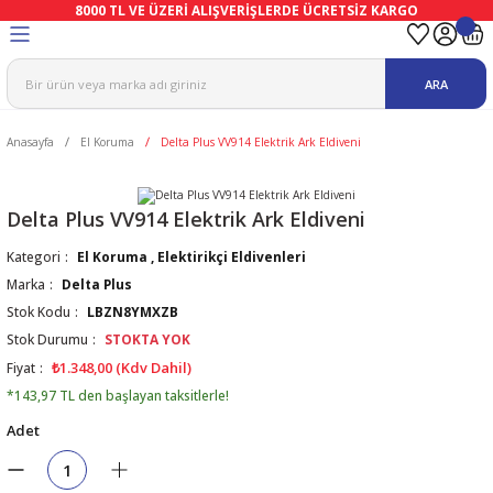
8000 TL VE ÜZERİ ALIŞVERİŞLERDE ÜCRETSİZ KARGO
Geri Dön
Geri Dön
Geri Dön
Geri Dön
Geri Dön
Geri Dön
ARA
ma
Ekipmanları
emeleri
uşları
Anasayfa
El Koruma
Delta Plus VV914 Elektrik Ark Eldiveni
afetleri
bıları
leri
lar
ivenleri
Lambası
Delta Plus VV914 Elektrik Ark Eldiveni
Kategori
El Koruma
,
Elektirikçi Eldivenleri
ı Eldivenler
haları
r
Marka
Delta Plus
Stok Kodu
LBZN8YMXZB
k
li Eldiven
cular
ları
Stok Durumu
STOKTA YOK
₺1.348,00 (Kdv Dahil)
Fiyat
Koruyucu Tulum
kabıları
 Eldivenleri
eri Ve Vizör
*143,97 TL den başlayan taksitlerle!
Adet
bıları
ler
lük
eri
kabıları
nleri
yucular
arı