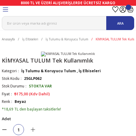
8000 TL VE ÜZERİ ALIŞVERİŞLERDE ÜCRETSİZ KARGO
Geri Dön
Geri Dön
Geri Dön
Geri Dön
Geri Dön
Geri Dön
ARA
ma
Ekipmanları
emeleri
uşları
Anasayfa
İş Elbiseleri
İş Tulumu & Koruyucu Tulum
KİMYASAL TULUM Tek Kulla
afetleri
bıları
leri
lar
ivenleri
Lambası
KİMYASAL TULUM Tek Kullanımlık
Kategori
İş Tulumu & Koruyucu Tulum
,
İş Elbiseleri
ı Eldivenler
haları
r
Stok Kodu
25GLP062
Stok Durumu
STOKTA VAR
k
li Eldiven
cular
ları
₺175,00 (Kdv Dahil)
Fiyat
Renk
Beyaz
Koruyucu Tulum
kabıları
 Eldivenleri
eri Ve Vizör
*18,69 TL den başlayan taksitlerle!
Adet
bıları
ler
lük
eri
kabıları
nleri
yucular
arı