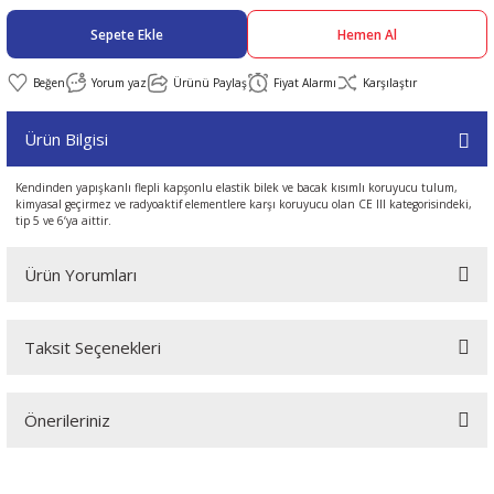
Sepete Ekle
Hemen Al
abıları
er
iği
Yorum yaz
Ürünü Paylaş
Fiyat Alarmı
Karşılaştır
bıları
ldivenleri
şma Ekipmanları
rı
Ürün Bilgisi
ıları
Kendinden yapışkanlı flepli kapşonlu elastik bilek ve bacak kısımlı koruyucu tulum,
kimyasal geçirmez ve radyoaktif elementlere karşı koruyucu olan CE III kategorisindeki,
tip 5 ve 6‘ya aittir.
Ürün Yorumları
Taksit Seçenekleri
Bu ürüne ilk yorumu siz yapın!
Önerileriniz
Yorum Yaz
Bu ürünün fiyat bilgisi, resim, ürün açıklamalarında ve diğer
konularda yetersiz gördüğünüz noktaları öneri formunu kullanarak