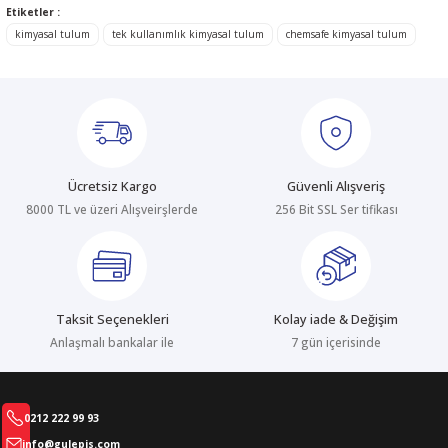
Etiketler :
tarafımıza iletebilirsiniz.
Görüş ve önerileriniz için teşekkür ederiz.
kimyasal tulum
tek kullanımlık kimyasal tulum
chemsafe kimyasal tulum
Ürün resmi kalitesiz, bozuk veya görüntülenemiyor.
Ürün açıklamasında eksik bilgiler bulunuyor.
Ürün bilgilerinde hatalar bulunuyor.
Ürün fiyatı diğer sitelerden daha pahalı.
Ücretsiz Kargo
Güvenli Alışveriş
Bu ürüne benzer farklı alternatifler olmalı.
8000 TL ve üzeri Alışveirşlerde
256 Bit SSL Ser tifikası
Taksit Seçenekleri
Kolay iade & Değişim
Gönder
Anlaşmalı bankalar ile
7 gün içerisinde
0212 222 99 93
info@gulepis.com