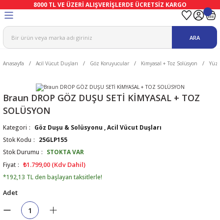
8000 TL VE ÜZERİ ALIŞVERİŞLERDE ÜCRETSİZ KARGO
Geri Dön
Geri Dön
Geri Dön
Geri Dön
Geri Dön
Geri Dön
ARA
ma
Ekipmanları
emeleri
uşları
Anasayfa
Acil Vücut Duşları
Göz Koruyucular
Kimyasal + Toz Solüsyon
Yüz 
afetleri
bıları
leri
lar
ivenleri
Lambası
Braun DROP GÖZ DUŞU SETİ KİMYASAL + TOZ
SOLÜSYON
ı Eldivenler
haları
r
Kategori
Göz Duşu & Solüsyonu
,
Acil Vücut Duşları
Stok Kodu
25GLP155
k
li Eldiven
cular
ları
Stok Durumu
STOKTA VAR
₺1.799,00 (Kdv Dahil)
Fiyat
Koruyucu Tulum
kabıları
 Eldivenleri
eri Ve Vizör
*192,13 TL den başlayan taksitlerle!
Adet
bıları
ler
lük
eri
kabıları
nleri
yucular
arı