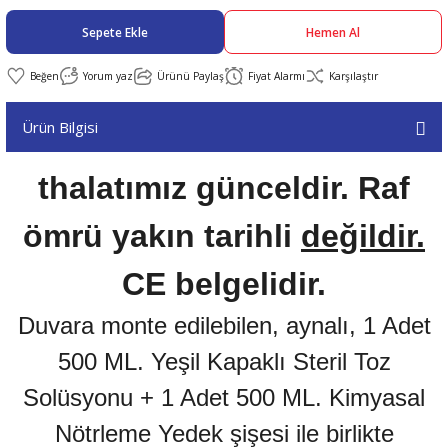
Sepete Ekle
Hemen Al
abıları
er
iği
Yorum yaz
Ürünü Paylaş
Fiyat Alarmı
Karşılaştır
bıları
ldivenleri
şma Ekipmanları
rı
Ürün Bilgisi
ıları
thalatımız günceldir. Raf
ömrü yakın tarihli
değildir.
CE belgelidir.
Duvara monte edilebilen, aynalı, 1 Adet
500 ML. Yeşil Kapaklı Steril Toz
Solüsyonu + 1 Adet 500 ML. Kimyasal
Nötrleme Yedek şişesi ile birlikte