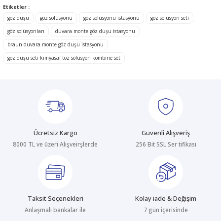
konularda yetersiz gördüğünüz noktaları öneri formunu kullanarak
Etiketler :
tarafımıza iletebilirsiniz.
Görüş ve önerileriniz için teşekkür ederiz.
göz duşu
göz solüsyonu
göz solüsyonu istasyonu
göz solüsyon seti
göz solüsyonları
duvara monte göz duşu istasyonu
Ürün resmi kalitesiz, bozuk veya görüntülenemiyor.
braun duvara monte göz duşu istasyonu
Ürün açıklamasında eksik bilgiler bulunuyor.
göz duşu seti kimyasal toz solüsyon kombine set
Ürün bilgilerinde hatalar bulunuyor.
Ürün fiyatı diğer sitelerden daha pahalı.
Bu ürüne benzer farklı alternatifler olmalı.
Ücretsiz Kargo
Güvenli Alışveriş
8000 TL ve üzeri Alışveirşlerde
256 Bit SSL Ser tifikası
Gönder
Taksit Seçenekleri
Kolay iade & Değişim
Anlaşmalı bankalar ile
7 gün içerisinde