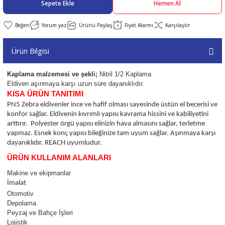
Sepete Ekle
Hemen Al
abıları
er
iği
Yorum yaz
Ürünü Paylaş
Fiyat Alarmı
Karşılaştır
Ürün Bilgisi
bıları
ldivenleri
şma Ekipmanları
rı
Kaplama malzemesi ve şekli;
Nitril 1/2 Kaplama
ıları
Eldiven aşınmaya karşı uzun süre dayanıklıdır.
KISA
ÜRÜN TANITIMI
PN5 Zebra eldivenler ince ve hafif olması sayesinde üstün el becerisi ve
konfor sağlar. Eldivenin kıvrımlı yapısı kavrama hissini ve kabiliyetini
arttırır. Polyester örgü yapısı elinizin hava almasını sağlar, terletme
yapmaz. Esnek konç yapısı bileğinize tam uyum sağlar. Aşınmaya karşı
dayanıklıdır. REACH uyumludur.
ÜRÜN KULLANIM ALANLARI
Makine ve ekipmanlar
İmalat
Otomotiv
Depolama
Peyzaj ve Bahçe İşleri
Lojistik