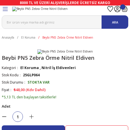
8000 TL VE ÜZERİ ALIŞVERİŞLERDE ÜCRETSİZ KARGO
Geri Dön
Geri Dön
Geri Dön
Geri Dön
Geri Dön
Geri Dön
ARA
ma
Ekipmanları
emeleri
uşları
Anasayfa
El Koruma
Beybi PN5 Zebra Örme Nitril Eldiven
afetleri
bıları
leri
lar
ivenleri
Lambası
Beybi PN5 Zebra Örme Nitril Eldiven
Kategori
El Koruma
,
Nitril İş Eldivenleri
ı Eldivenler
haları
r
Stok Kodu
25GLP064
Stok Durumu
STOKTA VAR
k
li Eldiven
cular
ları
₺48,00 (Kdv Dahil)
Fiyat
*5,13 TL den başlayan taksitlerle!
Koruyucu Tulum
kabıları
 Eldivenleri
eri Ve Vizör
Adet
bıları
ler
lük
eri
kabıları
nleri
yucular
arı