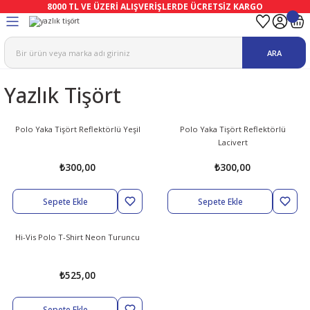
8000 TL VE ÜZERİ ALIŞVERİŞLERDE ÜCRETSİZ KARGO
Geri Dön
Geri Dön
Geri Dön
Geri Dön
Geri Dön
Geri Dön
ARA
ma
Ekipmanları
emeleri
uşları
Yazlık Tişört
afetleri
bıları
leri
lar
ivenleri
Lambası
Polo Yaka Tişört Reflektörlü Yeşil
Polo Yaka Tişört Reflektörlü
Lacivert
ı Eldivenler
haları
r
₺300,00
₺300,00
k
li Eldiven
cular
ları
Sepete Ekle
Sepete Ekle
Koruyucu Tulum
kabıları
 Eldivenleri
eri Ve Vizör
Hi-Vis Polo T-Shirt Neon Turuncu
bıları
ler
lük
eri
₺525,00
kabıları
nleri
yucular
arı
Sepete Ekle