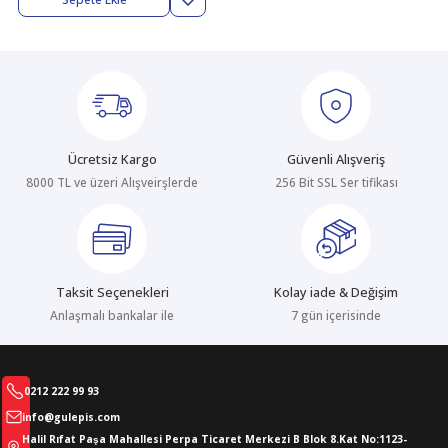
abıları
er
iği
bıları
ldivenleri
şma Ekipmanları
rı
ıları
Ücretsiz Kargo
Güvenli Alışveriş
8000 TL ve üzeri Alışveirşlerde
256 Bit SSL Ser tifikası
Taksit Seçenekleri
Kolay iade & Değişim
Anlaşmalı bankalar ile
7 gün içerisinde
0212 222 99 93
info@gulepis.com
Halil Rıfat Paşa Mahallesi Perpa Ticaret Merkezi B Blok 8.Kat No:1123-