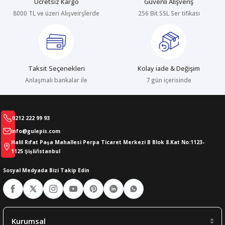
Ücretsiz Kargo
Güvenli Alışveriş
8000 TL ve üzeri Alışveirşlerde
256 Bit SSL Ser tifikası
abıları
er
iği
bıları
ldivenleri
şma Ekipmanları
rı
Taksit Seçenekleri
Kolay iade & Değişim
ıları
Anlaşmalı bankalar ile
7 gün içerisinde
0212 222 99 93
info@gulepis.com
Halil Rıfat Paşa Mahallesi Perpa Ticaret Merkezi B Blok 8.Kat No:1123-
1125 Şişli/İstanbul
Sosyal Medyada Bizi Takip Edin
Kurumsal