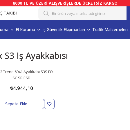
8000 TL VE ÜZERİ ALIŞVERİŞLERDE ÜCRETSİZ KARGO
İŞ TAKİBİ
ruma
El Koruma
İş Güvenlik Ekipmanları
Trafik Malzemeleri
 S3 Iş Ayakkabısı
2 Trend 6941 Ayakkabı S3S FO
SC SR ESD
₺4.944,10
Sepete Ekle