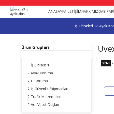
ANASAYFA
İLETİŞİM
HAKKIMIZDA
SİPAR
İş Elbiseleri
Ayak Ko
Uvex
Ürün Grupları
Uvex 
YENİ
İş Elbiseleri
Ayak Koruma
El Koruma
İş Güvenlik Ekipmanları
Trafik Malzemeleri
Acil Vücut Duşları