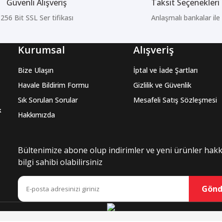
Güvenli Alışveriş
Taksit Seçenekleri
256 Bit SSL Ser tifikası
Anlaşmalı bankalar ile
Kurumsal
Alışveriş
Bize Ulaşın
İptal ve İade Şartları
Havale Bildirim Formu
Gizlilik ve Güvenlik
Sık Sorulan Sorular
Mesafeli Satış Sözleşmesi
k
Hakkımızda
Bültenimize abone olup indirimler ve yeni ürünler hak
bilgi sahibi olabilirsiniz
Gönd