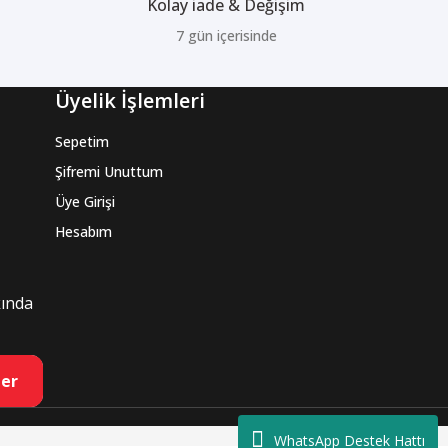
Kolay iade & Değişim
7 gün içerisinde
Üyelik İşlemleri
Sepetim
Şifremi Unuttum
Üye Girişi
Hesabım
kında
er
WhatsApp Destek Hattı