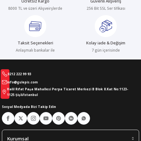
Ücretsiz Kargo
Güvenli Alışveriş
8000 TL ve üzeri Alışveirşlerde
256 Bit SSL Ser tifikası
abıları
er
iği
bıları
ldivenleri
şma Ekipmanları
rı
Taksit Seçenekleri
Kolay iade & Değişim
ıları
Anlaşmalı bankalar ile
7 gün içerisinde
0212 222 99 93
info@gulepis.com
Halil Rıfat Paşa Mahallesi Perpa Ticaret Merkezi B Blok 8.Kat No:1123-
1125 Şişli/İstanbul
Sosyal Medyada Bizi Takip Edin
Kurumsal