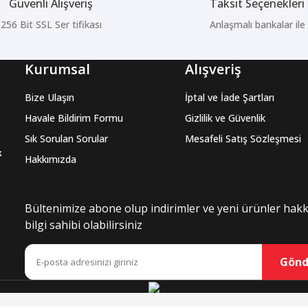
Güvenli Alışveriş
Taksit Seçenekleri
256 Bit SSL Ser tifikası
Anlaşmalı bankalar ile
Kurumsal
Alışveriş
Bize Ulaşın
İptal ve İade Şartları
Havale Bildirim Formu
Gizlilik ve Güvenlik
Sık Sorulan Sorular
Mesafeli Satış Sözleşmesi
k
Hakkımızda
Bültenimize abone olup indirimler ve yeni ürünler hak
bilgi sahibi olabilirsiniz
Gönd