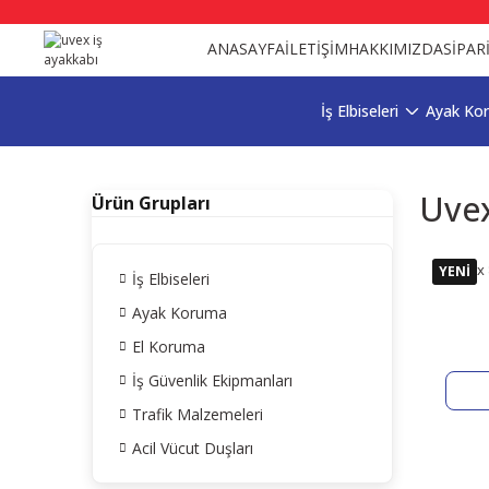
ANASAYFA
İLETİŞİM
HAKKIMIZDA
SİPAR
İş Elbiseleri
Ayak Ko
Uvex
Ürün Grupları
Uvex 
YENİ
İş Elbiseleri
Ayak Koruma
El Koruma
İş Güvenlik Ekipmanları
Trafik Malzemeleri
Acil Vücut Duşları