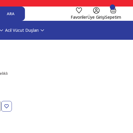
ARA
Favoriler
Üye Girişi
Sepetim
Acil Vücut Duşları
likli