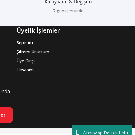
Kolay iade & Değişim
7 gün içerisinde
Üyelik İşlemleri
Sepetim
Şifremi Unuttum
Üye Girişi
Hesabım
kında
er
WhatsApp Destek Hattı