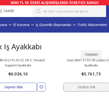
8000 TL VE ÜZERİ ALIŞVERİŞLERDE ÜCRETSİZ KARGO
İŞ TAKİBİ
ruma
El Koruma
İş Güvenlik Ekipmanları
Trafik Malzemeleri
 Iş Ayakkabı
TÜKENDİ
8514 S1 PL FO SC SR X- Tended
Uvex 8561 S1 FO SR Ladies De
Support Ayakkabı
Ayakkabı
₺6.036,10
₺5.761,73
Sepete Ekle
Stokta Yok