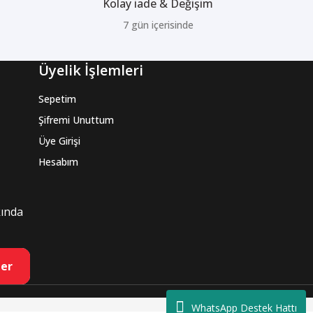
Kolay iade & Değişim
7 gün içerisinde
Üyelik İşlemleri
Sepetim
Şifremi Unuttum
Üye Girişi
Hesabım
kında
er
WhatsApp Destek Hattı