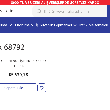
8000 TL VE ÜZERİ ALIŞVERİŞLERDE ÜCRETSİZ KARGO
İŞ TAKİBİ
ruma
El Koruma
İş Güvenlik Ekipmanları
Trafik Malzemeleri
x 68792
 Quatro 6879 İş Botu ESD S3 FO
CI SC SR
₺5.630,78
Sepete Ekle