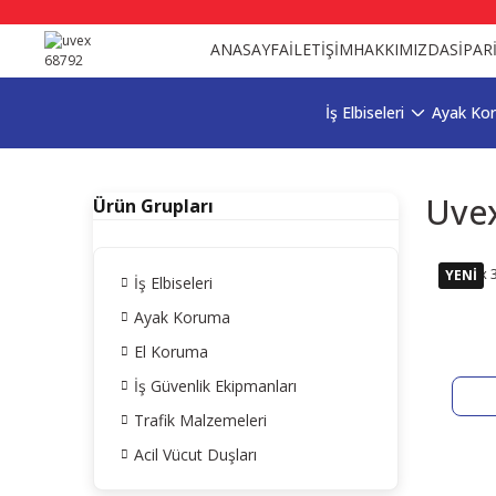
ANASAYFA
İLETİŞİM
HAKKIMIZDA
SİPAR
İş Elbiseleri
Ayak Ko
Uve
Ürün Grupları
Uvex 3
YENİ
İş Elbiseleri
Ayak Koruma
El Koruma
İş Güvenlik Ekipmanları
Trafik Malzemeleri
Acil Vücut Duşları