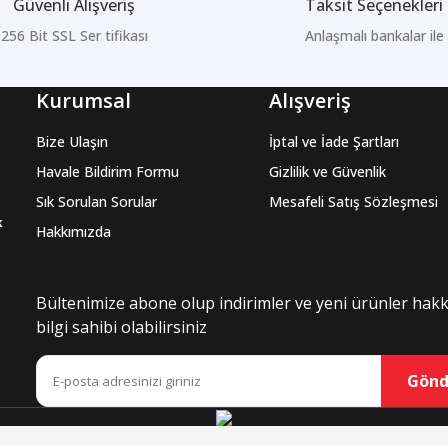
Güvenli Alışveriş
Taksit Seçenekleri
256 Bit SSL Ser tifikası
Anlaşmalı bankalar ile
Kurumsal
Alışveriş
Bize Ulaşın
İptal ve İade Şartları
Havale Bildirim Formu
Gizlilik ve Güvenlik
Sık Sorulan Sorular
Mesafeli Satış Sözleşmesi
k
Hakkımızda
Bültenimize abone olup indirimler ve yeni ürünler hak
bilgi sahibi olabilirsiniz
Gönd