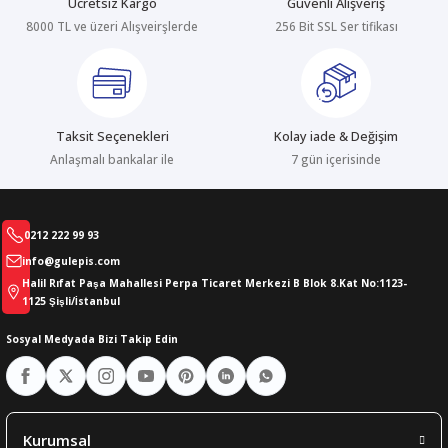
Ücretsiz Kargo
Güvenli Alışveriş
8000 TL ve üzeri Alışveirşlerde
256 Bit SSL Ser tifikası
abıları
er
iği
bıları
ldivenleri
şma Ekipmanları
rı
Taksit Seçenekleri
Kolay iade & Değişim
ıları
Anlaşmalı bankalar ile
7 gün içerisinde
0212 222 99 93
info@gulepis.com
Halil Rıfat Paşa Mahallesi Perpa Ticaret Merkezi B Blok 8.Kat No:1123-
1125 Şişli/İstanbul
Sosyal Medyada Bizi Takip Edin
Kurumsal