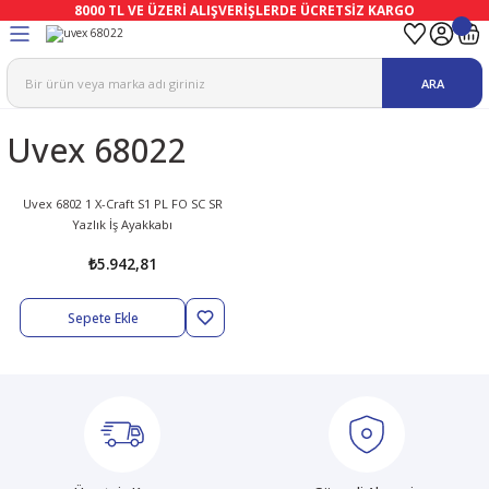
8000 TL VE ÜZERİ ALIŞVERİŞLERDE ÜCRETSİZ KARGO
Geri Dön
Geri Dön
Geri Dön
Geri Dön
Geri Dön
Geri Dön
ARA
ma
Ekipmanları
emeleri
uşları
Uvex 68022
afetleri
bıları
leri
lar
ivenleri
Lambası
Uvex 6802 1 X-Craft S1 PL FO SC SR
Yazlık İş Ayakkabı
ı Eldivenler
haları
r
₺5.942,81
k
li Eldiven
cular
ları
Sepete Ekle
Koruyucu Tulum
kabıları
 Eldivenleri
eri Ve Vizör
bıları
ler
lük
eri
kabıları
nleri
yucular
arı