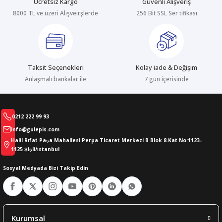
Ücretsiz Kargo
Güvenli Alışveriş
8000 TL ve üzeri Alışveirşlerde
256 Bit SSL Ser tifikası
abıları
er
iği
bıları
ldivenleri
şma Ekipmanları
rı
Taksit Seçenekleri
Kolay iade & Değişim
ıları
Anlaşmalı bankalar ile
7 gün içerisinde
0212 222 99 93
info@gulepis.com
Halil Rıfat Paşa Mahallesi Perpa Ticaret Merkezi B Blok 8.Kat No:1123-
1125 Şişli/İstanbul
Sosyal Medyada Bizi Takip Edin
Kurumsal