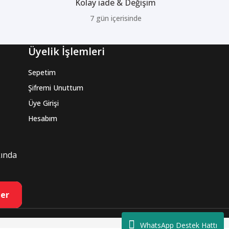
Kolay iade & Değişim
7 gün içerisinde
Üyelik İşlemleri
Sepetim
Şifremi Unuttum
Üye Girişi
Hesabım
kında
er
WhatsApp Destek Hattı