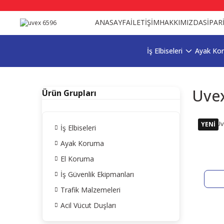
ANASAYFA
İLETİŞİM
HAKKIMIZDA
SİPAR
İş Elbiseleri
Ayak Ko
Uve
Ürün Grupları
Uv
YENİ
İş Elbiseleri
Ayak Koruma
El Koruma
İş Güvenlik Ekipmanları
Trafik Malzemeleri
Acil Vücut Duşları