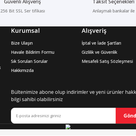
Güvenli Alışveriş
Taksit Seçenekleri
256 Bit SSL Ser tifikası
Anlaşmalı bankalar ile
Kurumsal
Alışveriş
Bize Ulaşın
İptal ve İade Şartları
Havale Bildirim Formu
Gizlilik ve Güvenlik
Sık Sorulan Sorular
Mesafeli Satış Sözleşmesi
k
Hakkımızda
Bültenimize abone olup indirimler ve yeni ürünler hak
bilgi sahibi olabilirsiniz
Gönd