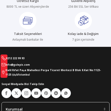
Ücretsiz Kargo
Güvenli Alışveriş
8000 TL ve üzeri Alışveirşlerde
256 Bit SSL Ser tifikası
abıları
er
iği
bıları
ldivenleri
şma Ekipmanları
rı
Taksit Seçenekleri
Kolay iade & Değişim
ıları
Anlaşmalı bankalar ile
7 gün içerisinde
0212 222 99 93
info@gulepis.com
Halil Rıfat Paşa Mahallesi Perpa Ticaret Merkezi B Blok 8.Kat No:1123-
1125 Şişli/İstanbul
Sosyal Medyada Bizi Takip Edin
Kurumsal