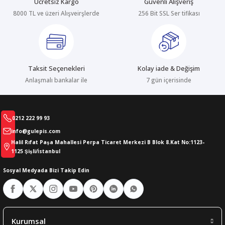
Ücretsiz Kargo
Güvenli Alışveriş
8000 TL ve üzeri Alışveirşlerde
256 Bit SSL Ser tifikası
abıları
er
iği
bıları
ldivenleri
şma Ekipmanları
rı
Taksit Seçenekleri
Kolay iade & Değişim
ıları
Anlaşmalı bankalar ile
7 gün içerisinde
0212 222 99 93
info@gulepis.com
Halil Rıfat Paşa Mahallesi Perpa Ticaret Merkezi B Blok 8.Kat No:1123-
1125 Şişli/İstanbul
Sosyal Medyada Bizi Takip Edin
Kurumsal