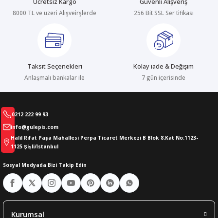
Ücretsiz Kargo
Güvenli Alışveriş
8000 TL ve üzeri Alışveirşlerde
256 Bit SSL Ser tifikası
abıları
er
iği
bıları
ldivenleri
şma Ekipmanları
rı
Taksit Seçenekleri
Kolay iade & Değişim
ıları
Anlaşmalı bankalar ile
7 gün içerisinde
0212 222 99 93
info@gulepis.com
Halil Rıfat Paşa Mahallesi Perpa Ticaret Merkezi B Blok 8.Kat No:1123-
1125 Şişli/İstanbul
Sosyal Medyada Bizi Takip Edin
Kurumsal