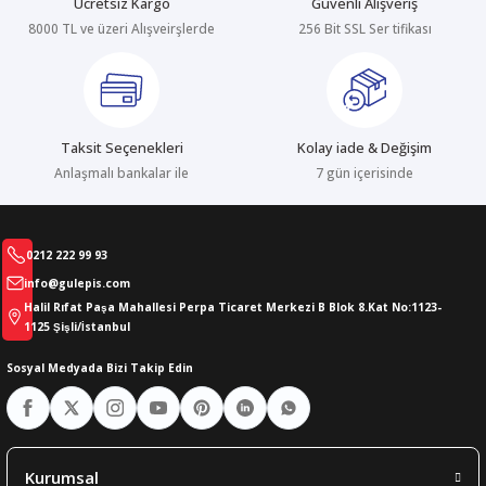
Ücretsiz Kargo
Güvenli Alışveriş
8000 TL ve üzeri Alışveirşlerde
256 Bit SSL Ser tifikası
abıları
er
iği
bıları
ldivenleri
şma Ekipmanları
rı
Taksit Seçenekleri
Kolay iade & Değişim
ıları
Anlaşmalı bankalar ile
7 gün içerisinde
0212 222 99 93
info@gulepis.com
Halil Rıfat Paşa Mahallesi Perpa Ticaret Merkezi B Blok 8.Kat No:1123-
1125 Şişli/İstanbul
Sosyal Medyada Bizi Takip Edin
Kurumsal