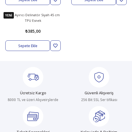
abıları
er
iği
Şerit Ayırıcı Delinatör Siyah 45 cm
YENİ
TPU Esnek
bıları
ldivenleri
şma Ekipmanları
rı
₺385,00
ıları
Sepete Ekle
Ücretsiz Kargo
Güvenli Alışveriş
8000 TL ve üzeri Alışveirşlerde
256 Bit SSL Ser tifikası