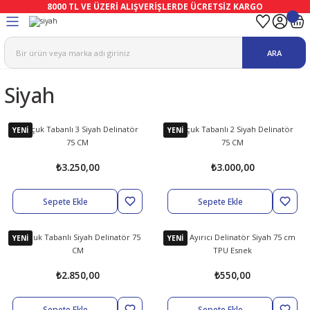
8000 TL VE ÜZERİ ALIŞVERİŞLERDE ÜCRETSİZ KARGO
Geri Dön
Geri Dön
Geri Dön
Geri Dön
Geri Dön
Geri Dön
ARA
ma
Ekipmanları
emeleri
uşları
Siyah
afetleri
bıları
leri
lar
ivenleri
Lambası
Kauçuk Tabanlı 3 Siyah Delinatör
Kauçuk Tabanlı 2 Siyah Delinatör
YENİ
YENİ
75 CM
75 CM
ı Eldivenler
haları
r
₺3.250,00
₺3.000,00
k
li Eldiven
cular
ları
Sepete Ekle
Sepete Ekle
Koruyucu Tulum
kabıları
 Eldivenleri
eri Ve Vizör
Kauçuk Tabanlı Siyah Delinatör 75
Şerit Ayırıcı Delinatör Siyah 75 cm
YENİ
YENİ
CM
TPU Esnek
bıları
ler
lük
eri
₺2.850,00
₺550,00
kabıları
nleri
yucular
arı
Sepete Ekle
Sepete Ekle