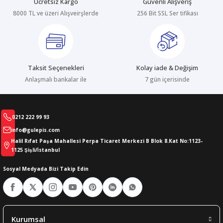
Ücretsiz Kargo
Güvenli Alışveriş
8000 TL ve üzeri Alışveirşlerde
256 Bit SSL Ser tifikası
abıları
er
iği
bıları
ldivenleri
şma Ekipmanları
rı
Taksit Seçenekleri
Kolay iade & Değişim
ıları
Anlaşmalı bankalar ile
7 gün içerisinde
0212 222 99 93
info@gulepis.com
Halil Rıfat Paşa Mahallesi Perpa Ticaret Merkezi B Blok 8.Kat No:1123-
1125 Şişli/İstanbul
Sosyal Medyada Bizi Takip Edin
Kurumsal