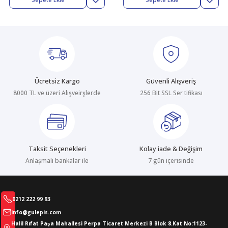
abıları
er
iği
bıları
ldivenleri
şma Ekipmanları
rı
ıları
Ücretsiz Kargo
Güvenli Alışveriş
8000 TL ve üzeri Alışveirşlerde
256 Bit SSL Ser tifikası
Taksit Seçenekleri
Kolay iade & Değişim
Anlaşmalı bankalar ile
7 gün içerisinde
0212 222 99 93
info@gulepis.com
Halil Rıfat Paşa Mahallesi Perpa Ticaret Merkezi B Blok 8.Kat No:1123-