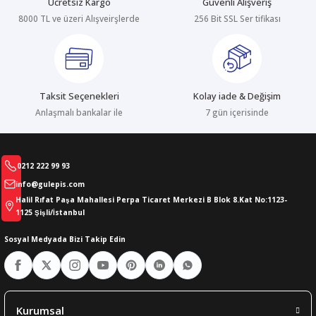
Ücretsiz Kargo
Güvenli Alışveriş
8000 TL ve üzeri Alışveirşlerde
256 Bit SSL Ser tifikası
abıları
er
iği
bıları
ldivenleri
şma Ekipmanları
rı
Taksit Seçenekleri
Kolay iade & Değişim
ıları
Anlaşmalı bankalar ile
7 gün içerisinde
0212 222 99 93
info@gulepis.com
Halil Rıfat Paşa Mahallesi Perpa Ticaret Merkezi B Blok 8.Kat No:1123-
1125 Şişli/İstanbul
Sosyal Medyada Bizi Takip Edin
Kurumsal