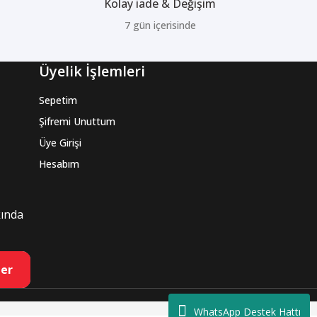
Kolay iade & Değişim
7 gün içerisinde
Üyelik İşlemleri
Sepetim
Şifremi Unuttum
Üye Girişi
Hesabım
kında
er
WhatsApp Destek Hattı