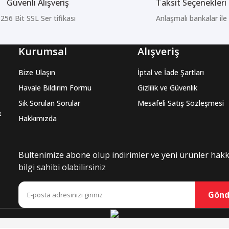
Güvenli Alışveriş
Taksit Seçenekleri
256 Bit SSL Ser tifikası
Anlaşmalı bankalar ile
Kurumsal
Alışveriş
Bize Ulaşın
İptal ve İade Şartları
Havale Bildirim Formu
Gizlilik ve Güvenlik
Sık Sorulan Sorular
Mesafeli Satış Sözleşmesi
k
Hakkımızda
Bültenimize abone olup indirimler ve yeni ürünler hak
bilgi sahibi olabilirsiniz
Gönd