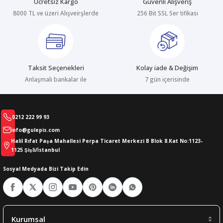
Ücretsiz Kargo
Güvenli Alışveriş
8000 TL ve üzeri Alışveirşlerde
256 Bit SSL Ser tifikası
abıları
er
iği
bıları
ldivenleri
şma Ekipmanları
rı
Taksit Seçenekleri
Kolay iade & Değişim
ıları
Anlaşmalı bankalar ile
7 gün içerisinde
0212 222 99 93
info@gulepis.com
Halil Rıfat Paşa Mahallesi Perpa Ticaret Merkezi B Blok 8.Kat No:1123-
1125 Şişli/İstanbul
Sosyal Medyada Bizi Takip Edin
Kurumsal