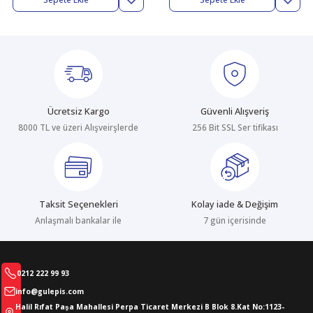
abıları
er
iği
bıları
ldivenleri
şma Ekipmanları
rı
ıları
Ücretsiz Kargo
Güvenli Alışveriş
8000 TL ve üzeri Alışveirşlerde
256 Bit SSL Ser tifikası
Taksit Seçenekleri
Kolay iade & Değişim
Anlaşmalı bankalar ile
7 gün içerisinde
0212 222 99 93
info@gulepis.com
Halil Rıfat Paşa Mahallesi Perpa Ticaret Merkezi B Blok 8.Kat No:1123-