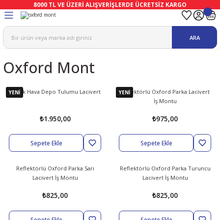
8000 TL VE ÜZERİ ALIŞVERİŞLERDE ÜCRETSİZ KARGO
Geri Dön
Geri Dön
Geri Dön
Geri Dön
Geri Dön
Geri Dön
ARA
ma
Ekipmanları
emeleri
uşları
Oxford Mont
afetleri
bıları
leri
lar
ivenleri
Lambası
Soğuk Hava Depo Tulumu Lacivert
Reflektörlü Oxford Parka Lacivert
YENİ
YENİ
İş Montu
ı Eldivenler
haları
r
₺1.950,00
₺975,00
k
li Eldiven
cular
ları
Sepete Ekle
Sepete Ekle
Koruyucu Tulum
kabıları
 Eldivenleri
eri Ve Vizör
Reflektörlü Oxford Parka Sarı
Reflektörlü Oxford Parka Turuncu
Lacivert İş Montu
Lacivert İş Montu
bıları
ler
lük
eri
₺825,00
₺825,00
kabıları
nleri
yucular
arı
Sepete Ekle
Sepete Ekle