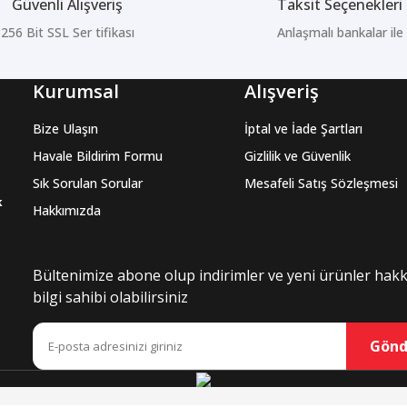
Güvenli Alışveriş
Taksit Seçenekleri
256 Bit SSL Ser tifikası
Anlaşmalı bankalar ile
Kurumsal
Alışveriş
Bize Ulaşın
İptal ve İade Şartları
Havale Bildirim Formu
Gizlilik ve Güvenlik
Sık Sorulan Sorular
Mesafeli Satış Sözleşmesi
k
Hakkımızda
Bültenimize abone olup indirimler ve yeni ürünler hak
bilgi sahibi olabilirsiniz
Gönd