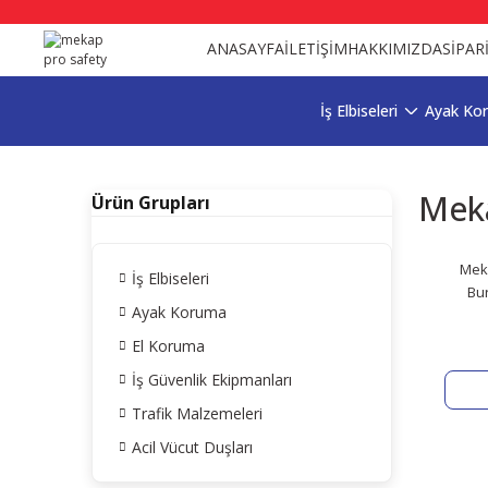
ANASAYFA
İLETİŞİM
HAKKIMIZDA
SİPAR
İş Elbiseleri
Ayak Ko
Meka
Ürün Grupları
Meka
İş Elbiseleri
Bur
Ayak Koruma
El Koruma
İş Güvenlik Ekipmanları
Trafik Malzemeleri
Acil Vücut Duşları