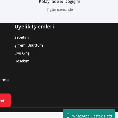
Kolay iade & Değişim
7 gün içerisinde
Üyelik İşlemleri
Sepetim
Şifremi Unuttum
Üye Girişi
Hesabım
kında
er
WhatsApp Destek Hattı