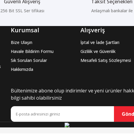
Güvenli Alışveriş
Taksit Seçenekleri
256 Bit SSL Ser tifikası
Anlaşmalı bankalar ile
Kurumsal
Alışveriş
Bize Ulaşın
İptal ve İade Şartları
Havale Bildirim Formu
Gizlilik ve Güvenlik
Sık Sorulan Sorular
Mesafeli Satış Sözleşmesi
k
Hakkımızda
Bültenimize abone olup indirimler ve yeni ürünler hak
bilgi sahibi olabilirsiniz
Gönd