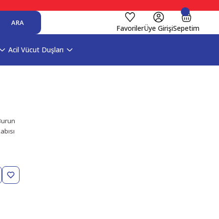
ARA
Favoriler
Üye Girişi
Sepetim
Acil Vücut Duşları
Burun
abısı