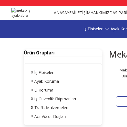
ANASAYFA
İLETİŞİM
HAKKIMIZDA
SİPAR
İş Elbiseleri
Ayak Ko
Meka
Ürün Grupları
Meka
İş Elbiseleri
Bur
Ayak Koruma
El Koruma
İş Güvenlik Ekipmanları
Trafik Malzemeleri
Acil Vücut Duşları