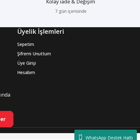
Kolay iade & Değişim
7 gün içerisinde
Üyelik İşlemleri
Sepetim
Şifremi Unuttum
Üye Girişi
Hesabım
kında
er
WhatsApp Destek Hattı