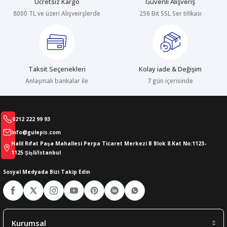
Ücretsiz Kargo
Güvenli Alışveriş
8000 TL ve üzeri Alışveirşlerde
256 Bit SSL Ser tifikası
abıları
er
iği
bıları
ldivenleri
şma Ekipmanları
rı
Taksit Seçenekleri
Kolay iade & Değişim
ıları
Anlaşmalı bankalar ile
7 gün içerisinde
0212 222 99 93
info@gulepis.com
Halil Rıfat Paşa Mahallesi Perpa Ticaret Merkezi B Blok 8.Kat No:1123-
1125 Şişli/İstanbul
Sosyal Medyada Bizi Takip Edin
Kurumsal